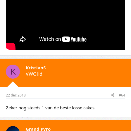
KristianS
K
VWC lid
22 dec 2018
#64
Zeker nog steeds 1 van de beste losse cakes!
Grand Pyro