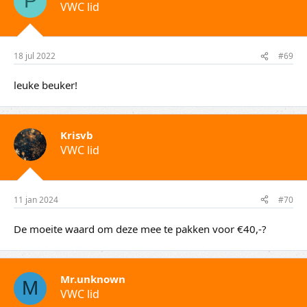
P
VWC lid
18 jul 2022
#69
leuke beuker!
Krisvb
VWC lid
11 jan 2024
#70
De moeite waard om deze mee te pakken voor €40,-?
Mr.unknown
M
VWC lid