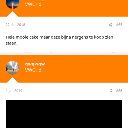
VWC lid
22 dec 2018
#65
Hele mooie cake maar deze bijna nergens te koop zien
staan.
gwgwgw
VWC lid
1 jan 2019
#66