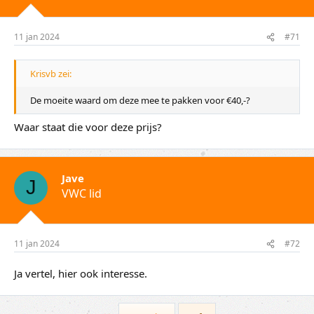
11 jan 2024
#71
Krisvb zei:
De moeite waard om deze mee te pakken voor €40,-?
Waar staat die voor deze prijs?
Jave
J
VWC lid
11 jan 2024
#72
Ja vertel, hier ook interesse.