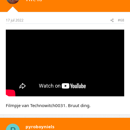
17 jul 2022
#68
Filmpje van Technowitch0031. Bruut ding.
pyroboyniels