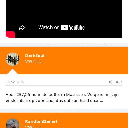
DarkSoul
VWC lid
26 okt 2019
#67
Voor €37,25 nu in de outlet in Maarssen. Volgens mij zijn
er slechts 5 op voorraad, dus dat kan hard gaan...
RandomDaniel
VWC lid