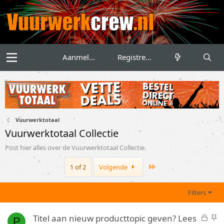
Aanmelden
Registreren
Vuurwerktotaal
Vuurwerktotaal Collectie
Post hier alles over de Vuurwerktotaal Collectie.
Last
1 of 2
Volgende
Filters
G
S
Titel aan nieuw producttopic geven? Lees
P