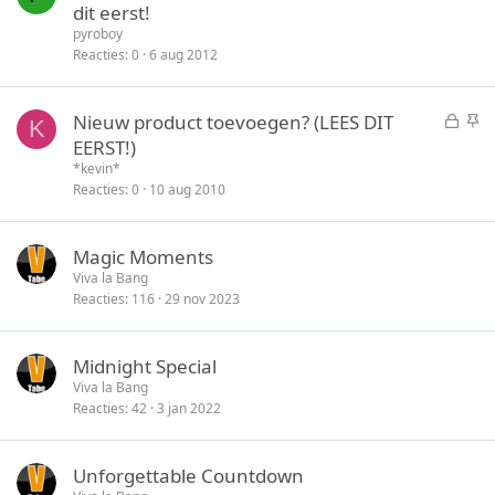
e
t
dit eerst!
s
i
pyroboy
l
c
Reacties
0
6 aug 2012
o
k
t
y
G
S
Nieuw product toevoegen? (LEES DIT
e
K
e
t
EERST!)
n
s
i
*kevin*
l
c
Reacties
0
10 aug 2010
o
k
t
y
Magic Moments
e
Viva la Bang
n
Reacties
116
29 nov 2023
Midnight Special
Viva la Bang
Reacties
42
3 jan 2022
Unforgettable Countdown