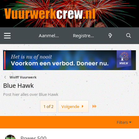
Aanmelden
Registreren
Wolff Vuurwerk
Blue Hawk
Post hier alles over Blue Hawk
Last
1 of 2
Volgende
Filters
Power 500