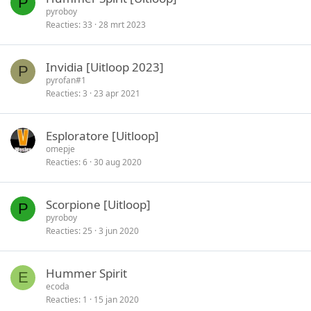
P
pyroboy
Reacties
33
28 mrt 2023
Invidia [Uitloop 2023]
P
pyrofan#1
Reacties
3
23 apr 2021
Esploratore [Uitloop]
omepje
Reacties
6
30 aug 2020
Scorpione [Uitloop]
P
pyroboy
Reacties
25
3 jun 2020
Hummer Spirit
E
ecoda
Reacties
1
15 jan 2020