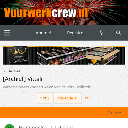
Aanmelden
Registreren
Archief
[Archief] Vittali
Verzamelplaats voor artikelen van de Vittali collectie.
Last
1 of 3
Volgende
Filters
Hummer Spirit [Uitloop]