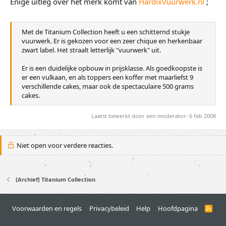
Enige uitleg over het merk komt van
HardixVuurwerk.nl
;
Met de Titanium Collection heeft u een schitternd stukje
vuurwerk. Er is gekozen voor een zeer chique en herkenbaar
zwart label. Het straalt letterlijk "vuurwerk" uit.
Er is een duidelijke opbouw in prijsklasse. Als goedkoopste is
er een vulkaan, en als toppers een koffer met maarliefst 9
verschillende cakes, maar ook de spectaculaire 500 grams
cakes.
Laatst bewerkt door een moderator:
6 feb 2008
Niet open voor verdere reacties.
[Archief] Titanium Collection
Voorwaarden en regels
Privacybeleid
Help
Hoofdpagina
R
S
S