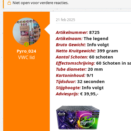
p
a
Niet open voor verdere reacties.
i
r
c
t
s
d
21 feb 2025
t
a
a
t
Artikelnummer:
8725
r
u
Artikelnaam:
The legend
t
m
e
Bruto Gewicht:
Info volgt
r
Netto Kruitgewicht:
399 gram
Pyro_024
Aantal Schoten:
60 schoten
VWC lid
Effectomschrijving:
60 Schoten in s
Tube diameter:
20 mm
Kartoninhoud:
9/1
Tijdsduur:
32 seconden
Stijghoogte:
Info volgt
Adviesprijs:
€ 39,95,-