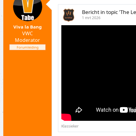
r
i
Bericht in topic 'The L
n
g
1 mrt 2026
e
n
Viva la Bang
:
VWC
Moderator
Forumleiding
Klassieker