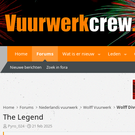
Home
Forums
Wat is er nieuw
Leden
Nieuwe berichten
Zoek in fora
Home
Forums
Nederlands vuurwerk
Wolff Vuurwerk
Wolff Di
The Legend
T
S
Pyro_024
21 feb 2025
o
t