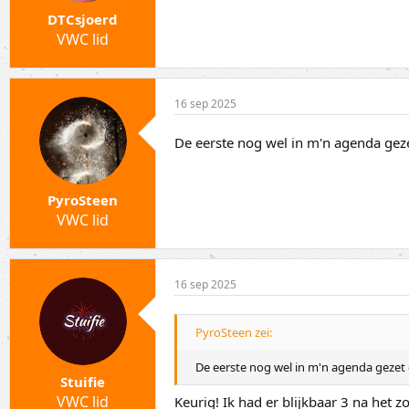
DTCsjoerd
VWC lid
16 sep 2025
De eerste nog wel in m'n agenda geze
PyroSteen
VWC lid
16 sep 2025
PyroSteen zei:
De eerste nog wel in m'n agenda gezet e
Stuifie
VWC lid
Keurig! Ik had er blijkbaar 3 na het z