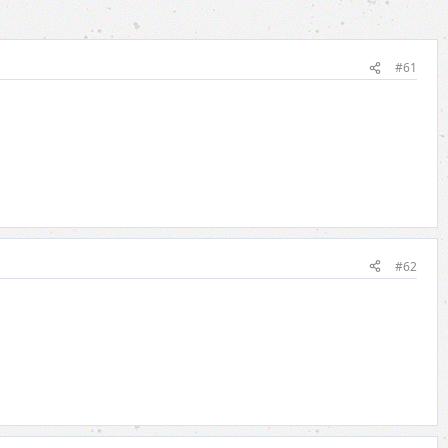
#61
#62