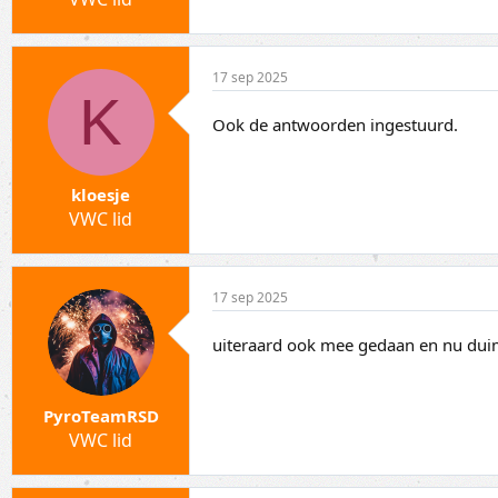
17 sep 2025
K
Ook de antwoorden ingestuurd.
kloesje
VWC lid
17 sep 2025
uiteraard ook mee gedaan en nu du
PyroTeamRSD
VWC lid