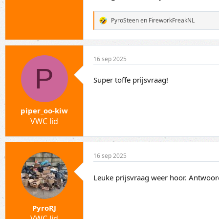
PyroSteen
en
FireworkFreakNL
W
a
a
r
d
16 sep 2025
e
P
r
i
Super toffe prijsvraag!
n
g
e
n
piper_oo-kiw
:
VWC lid
16 sep 2025
Leuke prijsvraag weer hoor. Antwoo
PyroRJ
VWC lid