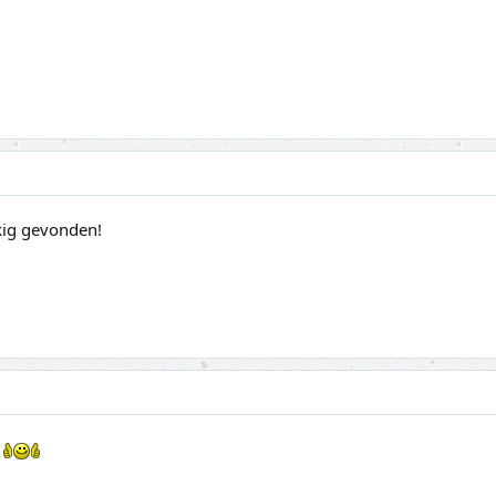
kkig gevonden!
!