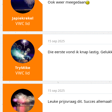
Ook weer meegedaan
Japiekrekel
VWC lid
15 sep 2025
Die eerste vond ik knap lastig. Gelu
TryMike
VWC lid
15 sep 2025
Leuke prijsvraag dit. Succes allemaal