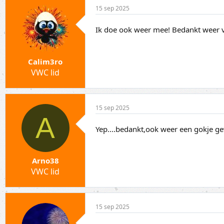
15 sep 2025
Ik doe ook weer mee! Bedankt weer vo
Calim3ro
VWC lid
15 sep 2025
A
Yep....bedankt,ook weer een gokje 
Arno38
VWC lid
15 sep 2025