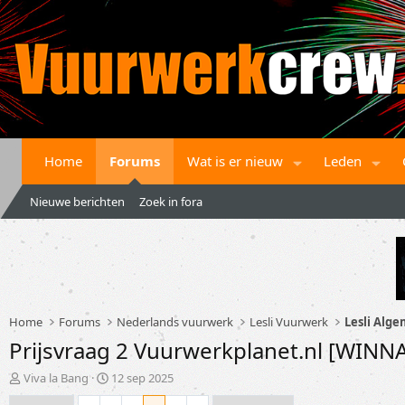
Home
Forums
Wat is er nieuw
Leden
Nieuwe berichten
Zoek in fora
Home
Forums
Nederlands vuurwerk
Lesli Vuurwerk
Lesli Alg
Prijsvraag 2 Vuurwerkplanet.nl [WIN
T
S
Viva la Bang
12 sep 2025
o
t