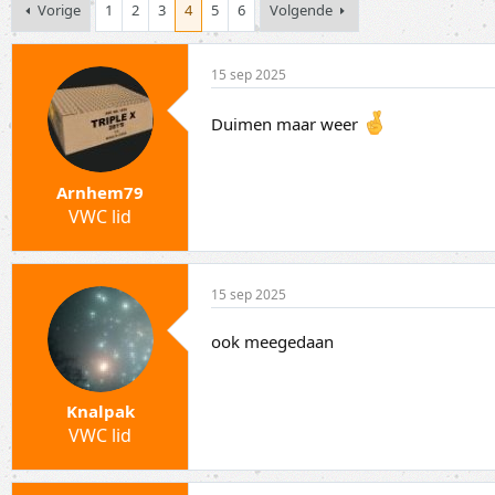
p
a
Vorige
1
2
3
4
5
6
Volgende
i
r
c
t
s
d
15 sep 2025
t
a
a
t
Duimen maar weer
r
u
t
m
e
r
Arnhem79
VWC lid
15 sep 2025
ook meegedaan
Knalpak
VWC lid