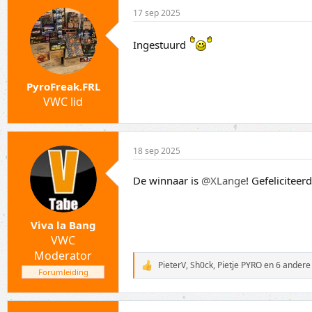
17 sep 2025
Ingestuurd
PyroFreak.FRL
VWC lid
18 sep 2025
De winnaar is
@XLange
! Gefelicitee
Viva la Bang
VWC
Moderator
PieterV
,
Sh0ck
,
Pietje PYRO
en 6 andere
W
Forumleiding
a
a
r