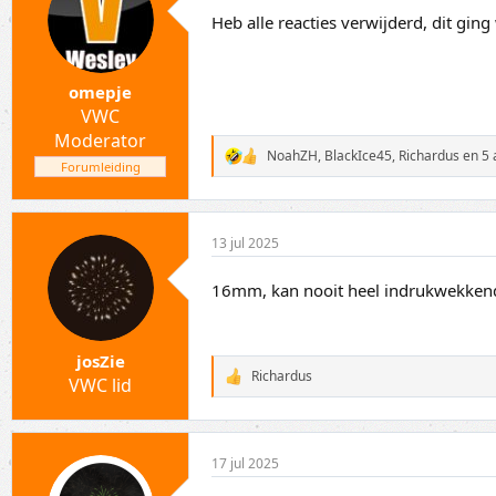
Heb alle reacties verwijderd, dit ging 
omepje
VWC
Moderator
NoahZH
,
BlackIce45
,
Richardus
en 5 
W
Forumleiding
a
a
r
d
13 jul 2025
e
r
i
16mm, kan nooit heel indrukwekkend
n
g
e
n
josZie
:
Richardus
VWC lid
W
a
a
r
d
17 jul 2025
e
r