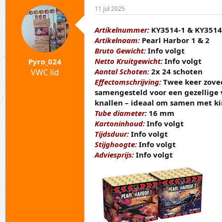
p
a
11 jul 2025
i
r
c
t
s
d
Artikelnummer:
KY3514-1 & KY3514
t
a
Artikelnaam:
Pearl Harbor 1 & 2
a
t
Bruto Gewicht:
Info volgt
r
u
Netto Kruitgewicht:
Info volgt
Pyro_024
t
m
Aantal Schoten:
2x 24 schoten
VWC lid
e
Effectomschrijving:
Twee keer zovee
r
samengesteld voor een gezellige 
knallen – ideaal om samen met kin
Tube diameter:
16 mm
Kartoninhoud:
Info volgt
Tijdsduur:
Info volgt
Stijghoogte:
Info volgt
Adviesprijs:
Info volgt