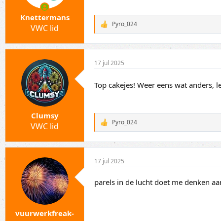
Knettermans
Pyro_024
VWC lid
W
a
a
r
d
17 jul 2025
e
r
i
Top cakejes! Weer eens wat anders, l
n
g
e
n
Clumsy
:
Pyro_024
VWC lid
W
a
a
r
d
17 jul 2025
e
r
i
parels in de lucht doet me denken aan
n
g
e
n
vuurwerkfreak-
: