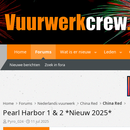
Home
Forums
Wat is er nieuw
Leden
Nieuwe berichten
Zoek in fora
Home
Forums
Nederlands vuurwerk
China Red
China Red
Pearl Harbor 1 & 2 *Nieuw 2025*
T
S
Pyro_024
11 jul 2025
o
t