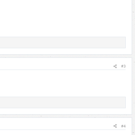
#3
#4