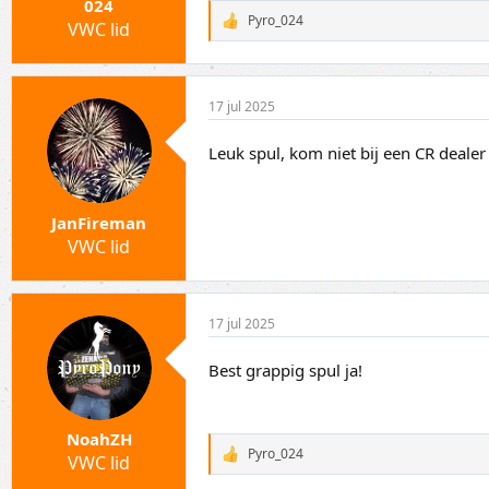
024
Pyro_024
VWC lid
W
a
a
r
d
17 jul 2025
e
r
i
Leuk spul, kom niet bij een CR deale
n
g
e
n
JanFireman
:
VWC lid
17 jul 2025
Best grappig spul ja!
NoahZH
Pyro_024
VWC lid
W
a