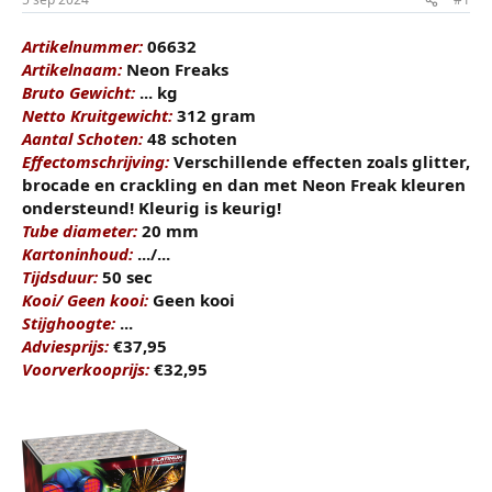
t
m
e
Artikelnummer:
06632
r
Artikelnaam:
Neon Freaks
Bruto Gewicht:
... kg
Netto Kruitgewicht:
312 gram
Aantal Schoten:
48 schoten
Effectomschrijving:
Verschillende effecten zoals glitter,
brocade en crackling en dan met Neon Freak kleuren
ondersteund! Kleurig is keurig!
Tube diameter:
20 mm
Kartoninhoud:
.../...
Tijdsduur:
50 sec
Kooi/ Geen kooi:
Geen kooi
Stijghoogte:
...
Adviesprijs:
€37,95
Voorverkooprijs:
€32,95