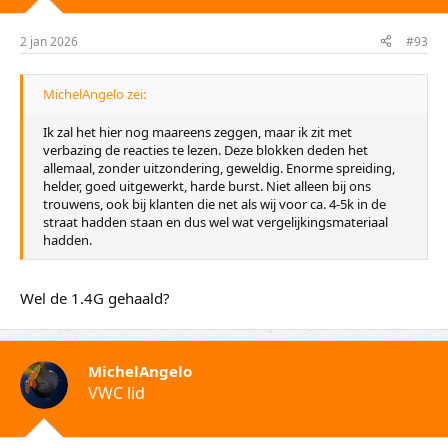
n
g
e
2 jan 2026
#93
n
:
MichelAngelo zei:
Ik zal het hier nog maareens zeggen, maar ik zit met
verbazing de reacties te lezen. Deze blokken deden het
allemaal, zonder uitzondering, geweldig. Enorme spreiding,
helder, goed uitgewerkt, harde burst. Niet alleen bij ons
trouwens, ook bij klanten die net als wij voor ca. 4-5k in de
straat hadden staan en dus wel wat vergelijkingsmateriaal
hadden.
Wel de 1.4G gehaald?
MichelAngelo
VWC lid