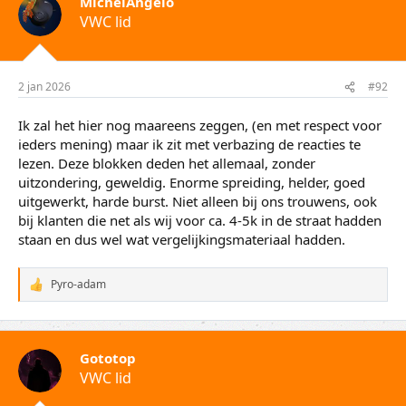
MichelAngelo
e
VWC lid
r
i
n
g
e
2 jan 2026
#92
n
:
Ik zal het hier nog maareens zeggen, (en met respect voor
ieders mening) maar ik zit met verbazing de reacties te
lezen. Deze blokken deden het allemaal, zonder
uitzondering, geweldig. Enorme spreiding, helder, goed
uitgewerkt, harde burst. Niet alleen bij ons trouwens, ook
bij klanten die net als wij voor ca. 4-5k in de straat hadden
staan en dus wel wat vergelijkingsmateriaal hadden.
Pyro-adam
W
a
a
r
d
Gototop
e
VWC lid
r
i