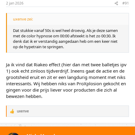
2 jan 2026
#91
uxenve zei:
Dat stukkie vanaf 50s is wel heel droevig. Als je deze samen
met de color hypnose om 00:00 afsteekt is het zo 00:30. Ik
denk dat ik er verstandig aangedaan heb om een keer niet
op de hypetrain te springen.
Ja ik vind dat Riakeo effect (hier dan met twee balletjes ipv
1) ook echt zinloos tijdverdrijf. Ineens gaat de actie en de
grootsheid eruit en zit er een langdurig moment met niks
interessants. Wij hebben niks van ProXplosion gekocht en
gingen voor die prijs liever voor producten die zich al
bewezen hebben.
uxenve
W
a
a
r
d