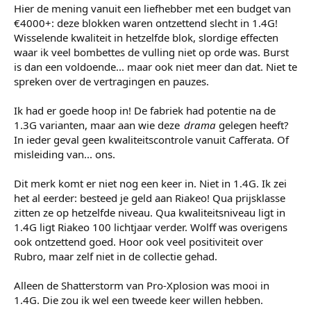
Hier de mening vanuit een liefhebber met een budget van
€4000+: deze blokken waren ontzettend slecht in 1.4G!
Wisselende kwaliteit in hetzelfde blok, slordige effecten
waar ik veel bombettes de vulling niet op orde was. Burst
is dan een voldoende... maar ook niet meer dan dat. Niet te
spreken over de vertragingen en pauzes.
Ik had er goede hoop in! De fabriek had potentie na de
1.3G varianten, maar aan wie deze
drama
gelegen heeft?
In ieder geval geen kwaliteitscontrole vanuit Cafferata. Of
misleiding van... ons.
Dit merk komt er niet nog een keer in. Niet in 1.4G. Ik zei
het al eerder: besteed je geld aan Riakeo! Qua prijsklasse
zitten ze op hetzelfde niveau. Qua kwaliteitsniveau ligt in
1.4G ligt Riakeo 100 lichtjaar verder. Wolff was overigens
ook ontzettend goed. Hoor ook veel positiviteit over
Rubro, maar zelf niet in de collectie gehad.
Alleen de Shatterstorm van Pro-Xplosion was mooi in
1.4G. Die zou ik wel een tweede keer willen hebben.