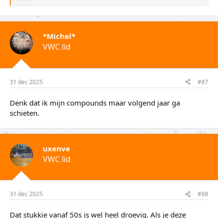
a
a
r
d
*Michel*
e
VWC lid
r
i
n
g
e
31 dec 2025
#87
n
:
Denk dat ik mijn compounds maar volgend jaar ga
schieten.
uxenve
VWC lid
31 dec 2025
#88
Dat stukkie vanaf 50s is wel heel droevig. Als je deze