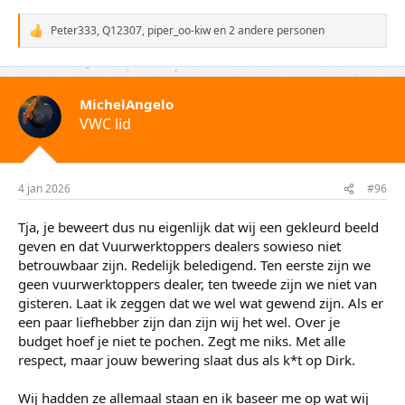
Peter333
,
Q12307
,
piper_oo-kiw
en 2 andere personen
W
a
a
r
d
MichelAngelo
e
VWC lid
r
i
n
g
e
4 jan 2026
#96
n
:
Tja, je beweert dus nu eigenlijk dat wij een gekleurd beeld
geven en dat Vuurwerktoppers dealers sowieso niet
betrouwbaar zijn. Redelijk beledigend. Ten eerste zijn we
geen vuurwerktoppers dealer, ten tweede zijn we niet van
gisteren. Laat ik zeggen dat we wel wat gewend zijn. Als er
een paar liefhebber zijn dan zijn wij het wel. Over je
budget hoef je niet te pochen. Zegt me niks. Met alle
respect, maar jouw bewering slaat dus als k*t op Dirk.
Wij hadden ze allemaal staan en ik baseer me op wat wij