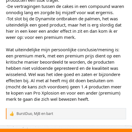
-De vertragingen tussen de cakes in een compound waren
onnodig lang en zorgde bij mijzelf voor wat ergernis.
-Tot slot bij de Dynamite ontbraken de palmen, het was
uiteindelijk een goed product, maar het is erg slordig dat
hier in een keer een ander effect in zit en dan kom ik er
weer op: voor een premium merk.
Wat uiteindelijke mijn persoonlijke conclusie/mening is:
een premium merk, met een premium prijs dient op een
kritische manier beoordeeld te worden, de producten
hebben niet voldoende gepresteerd en de kwaliteit was
wisselend. Wel was het idee goed en zaten er bijzondere
effecten bij. Al met al heeft mij dit doen besluiten om
(mocht de kans zich voordoen) geen 1.4 producten meer
te kopen van Pro Xplosion en voor een ander (premium)
merk te gaan die zich wel bewezen heeft.
BurstDuo
,
MjB
en
bart
W
a
a
r