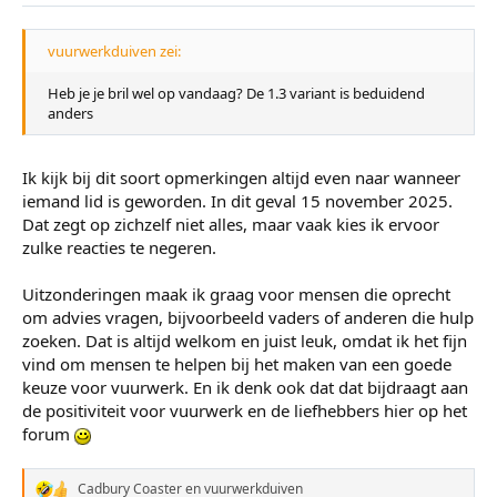
n
:
vuurwerkduiven zei:
Heb je je bril wel op vandaag? De 1.3 variant is beduidend
anders
Ik kijk bij dit soort opmerkingen altijd even naar wanneer
iemand lid is geworden. In dit geval 15 november 2025.
Dat zegt op zichzelf niet alles, maar vaak kies ik ervoor
zulke reacties te negeren.
Uitzonderingen maak ik graag voor mensen die oprecht
om advies vragen, bijvoorbeeld vaders of anderen die hulp
zoeken. Dat is altijd welkom en juist leuk, omdat ik het fijn
vind om mensen te helpen bij het maken van een goede
keuze voor vuurwerk. En ik denk ook dat dat bijdraagt aan
de positiviteit voor vuurwerk en de liefhebbers hier op het
forum
Cadbury Coaster
en
vuurwerkduiven
W