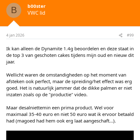
d
b00ster
e
B
VWC lid
r
i
n
g
e
4 jan 2026
#99
n
:
Ik kan alleen de Dynamite 1.4g beoordelen en deze staat in
de top 3 van geschoten cakes tijdens mijn oud en nieuw dit
jaar.
Wellicht waren de omstandigheden op het moment van
afsteken ook perfect, maar de spreiding/het effect was erg
goed. Het is natuurlijk jammer dat de dikke palmen er niet
inzaten zoals op de "productie" video.
Maar desalniettemin een prima product. Wel voor
maximaal 35-40 euro en niet 50 euro wat ik ervoor betaald
had (magoed had hem ook erg laat aangeschaft...).