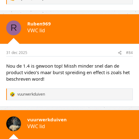
W
a
a
r
d
Ruben969
e
R
VWC lid
r
i
n
g
e
31 dec 2025
#84
n
:
Nou de 1.4 is gewoon top! Missh minder snel dan de
product video’s maar burst spreiding en effect is zoals het
beschreven word!
vuurwerkduiven
W
a
a
r
d
vuurwerkduiven
e
VWC lid
r
i
n