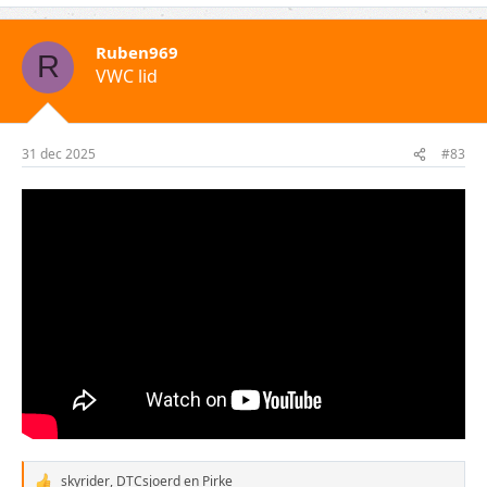
Ruben969
R
VWC lid
31 dec 2025
#83
skyrider
,
DTCsjoerd
en
Pirke