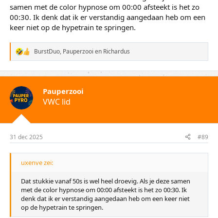
samen met de color hypnose om 00:00 afsteekt is het zo
00:30. Ik denk dat ik er verstandig aangedaan heb om een
keer niet op de hypetrain te springen.
BurstDuo
,
Pauperzooi
en
Richardus
W
a
a
r
d
Pauperzooi
e
VWC lid
r
i
n
g
e
31 dec 2025
#89
n
:
uxenve zei:
Dat stukkie vanaf 50s is wel heel droevig. Als je deze samen
met de color hypnose om 00:00 afsteekt is het zo 00:30. Ik
denk dat ik er verstandig aangedaan heb om een keer niet
op de hypetrain te springen.