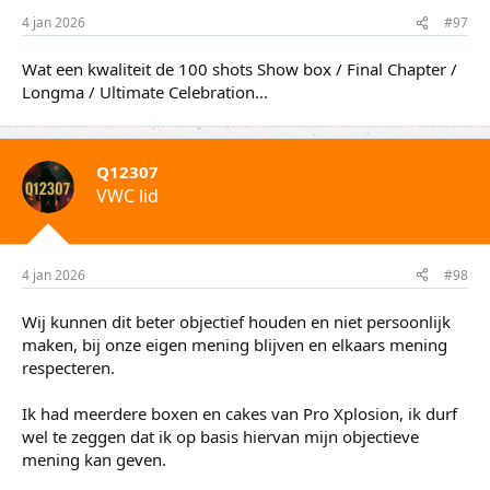
e
4 jan 2026
#97
n
:
Wat een kwaliteit de 100 shots Show box / Final Chapter /
Longma / Ultimate Celebration...
Q12307
VWC lid
4 jan 2026
#98
Wij kunnen dit beter objectief houden en niet persoonlijk
maken, bij onze eigen mening blijven en elkaars mening
respecteren.
Ik had meerdere boxen en cakes van Pro Xplosion, ik durf
wel te zeggen dat ik op basis hiervan mijn objectieve
mening kan geven.