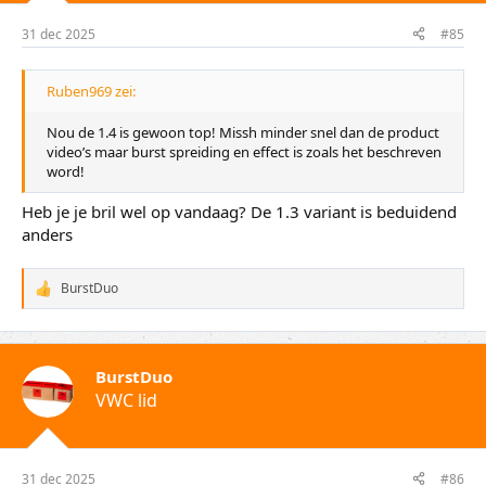
g
e
31 dec 2025
#85
n
:
Ruben969 zei:
Nou de 1.4 is gewoon top! Missh minder snel dan de product
video’s maar burst spreiding en effect is zoals het beschreven
word!
Heb je je bril wel op vandaag? De 1.3 variant is beduidend
anders
BurstDuo
W
a
a
r
d
BurstDuo
e
VWC lid
r
i
n
g
e
31 dec 2025
#86