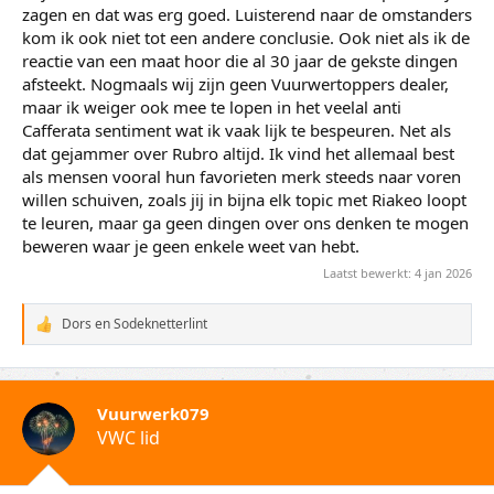
zagen en dat was erg goed. Luisterend naar de omstanders
kom ik ook niet tot een andere conclusie. Ook niet als ik de
reactie van een maat hoor die al 30 jaar de gekste dingen
afsteekt. Nogmaals wij zijn geen Vuurwertoppers dealer,
maar ik weiger ook mee te lopen in het veelal anti
Cafferata sentiment wat ik vaak lijk te bespeuren. Net als
dat gejammer over Rubro altijd. Ik vind het allemaal best
als mensen vooral hun favorieten merk steeds naar voren
willen schuiven, zoals jij in bijna elk topic met Riakeo loopt
te leuren, maar ga geen dingen over ons denken te mogen
beweren waar je geen enkele weet van hebt.
Laatst bewerkt:
4 jan 2026
Dors
en
Sodeknetterlint
W
a
a
r
d
Vuurwerk079
e
VWC lid
r
i
n
g