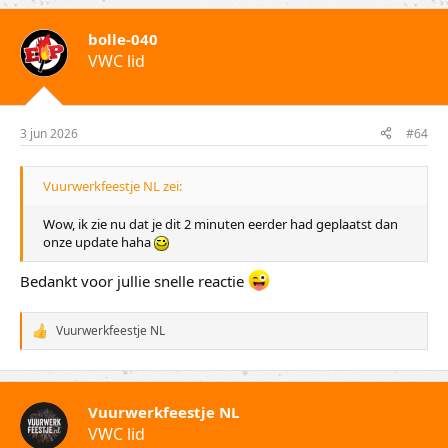
r
d
bolle-040
e
VWC lid
r
i
n
g
e
3 jun 2026
#64
n
:
Vuurwerkfeestje NL zei:
Wow, ik zie nu dat je dit 2 minuten eerder had geplaatst dan
onze update haha
Bedankt voor jullie snelle reactie
Vuurwerkfeestje NL
W
a
a
r
d
Vuurwerkfeestje NL
e
VWC lid
r