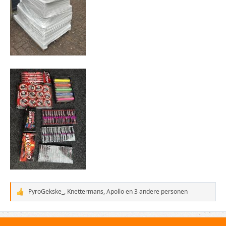
PyroGekske_
,
Knettermans
,
Apollo
en 3 andere personen
W
a
a
r