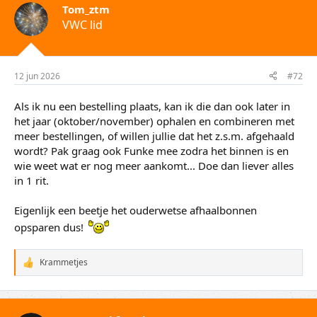
d
Tom_ztm
e
VWC lid
r
i
n
g
e
12 jun 2026
#72
n
:
Als ik nu een bestelling plaats, kan ik die dan ook later in
het jaar (oktober/november) ophalen en combineren met
meer bestellingen, of willen jullie dat het z.s.m. afgehaald
wordt? Pak graag ook Funke mee zodra het binnen is en
wie weet wat er nog meer aankomt... Doe dan liever alles
in 1 rit.
Eigenlijk een beetje het ouderwetse afhaalbonnen
opsparen dus!
Krammetjes
W
a
a
r
d