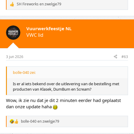
SH Fireworks
en
zwelgje79
W
a
a
r
d
Vuurwerkfeestje NL
e
VWC lid
r
i
n
g
e
3 jun 2026
#63
n
:
bolle-040 zei:
Is er al iets bekend over de uitlevering van de bestelling met
producten van Klasek, DumBum en Scream?
Wow, ik zie nu dat je dit 2 minuten eerder had geplaatst
dan onze update haha
bolle-040
en
zwelgje79
W
a
a