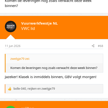
Komen de leveringen nog zoals verwacht deze week
binnen?
Vuurwerkfeestje NL
VWC lid
11 jun 2026
#68
zwelgje79 zei:
Komen de leveringen nog zoals verwacht deze week binnen?
Jazeker! Klasek is inmiddels binnen, GBV volgt morgen!
bolle-040
,
reijken
en
zwelgje79
W
a
a
r
d