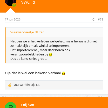
VWC lid
r
i
n
g
e
17 jun 2026
#78
n
:
Vuurwerkfeestje NL zei:
Hebben we in het verleden wel gehad, maar helaas is dit niet
zo makkelijk om als winkel te importeren.
Het importeren wel, maar daar horen ook
verantwoordelijkheden bij
Dus de kans is niet groot.
Oja dat is wel een bekend verhaal
Vuurwerkfeestje NL
W
a
a
r
d
reijken
e
R