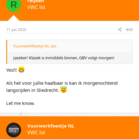
reijken
e
R
VWC lid
r
i
n
g
e
11 jun 2026
#69
n
:
Vuurwerkfeestje NL zei:
Jazeker! Klasek is inmiddels binnen, GBV volgt morgen!
Yes!!!
Als het voor jullie haalbaar is kan ik morgenochtend
langsrijden in Sliedrecht.
Let me know.
Vuurwerkfeestje NL
VWC lid