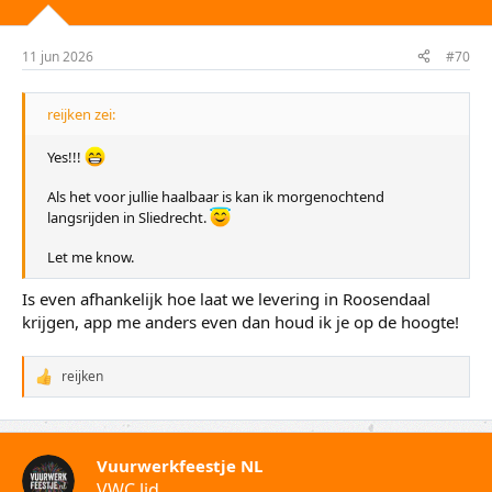
11 jun 2026
#70
reijken zei:
Yes!!!
Als het voor jullie haalbaar is kan ik morgenochtend
langsrijden in Sliedrecht.
Let me know.
Is even afhankelijk hoe laat we levering in Roosendaal
krijgen, app me anders even dan houd ik je op de hoogte!
reijken
W
a
a
r
d
Vuurwerkfeestje NL
e
VWC lid
r