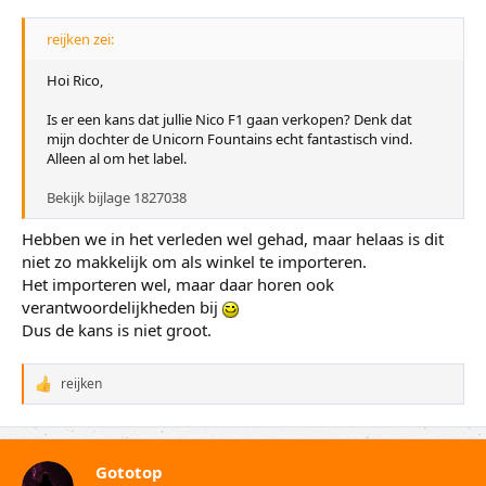
:
reijken zei:
Hoi Rico,
Is er een kans dat jullie Nico F1 gaan verkopen? Denk dat
mijn dochter de Unicorn Fountains echt fantastisch vind.
Alleen al om het label.
Bekijk bijlage 1827038
Hebben we in het verleden wel gehad, maar helaas is dit
niet zo makkelijk om als winkel te importeren.
Het importeren wel, maar daar horen ook
verantwoordelijkheden bij
Dus de kans is niet groot.
reijken
W
a
a
r
d
Gototop
e