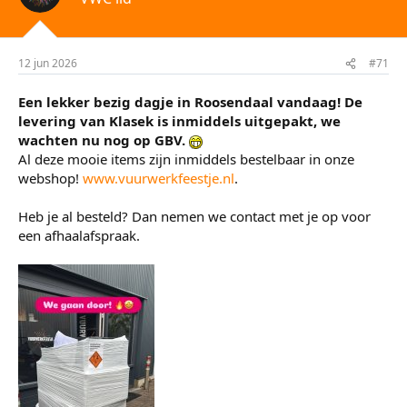
i
n
g
e
12 jun 2026
#71
n
:
Een lekker bezig dagje in Roosendaal vandaag! De
levering van Klasek is inmiddels uitgepakt, we
wachten nu nog op GBV.
Al deze mooie items zijn inmiddels bestelbaar in onze
webshop!
www.vuurwerkfeestje.nl
.
Heb je al besteld? Dan nemen we contact met je op voor
een afhaalafspraak.