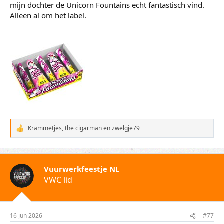
mijn dochter de Unicorn Fountains echt fantastisch vind.
Alleen al om het label.
Krammetjes
,
the cigarman
en
zwelgje79
W
a
a
r
d
Vuurwerkfeestje NL
e
VWC lid
r
i
n
g
e
16 jun 2026
#77
n