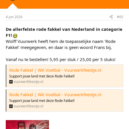
i
n
g
e
4 jun 2026
#65
n
:
De allerfelste rode fakkel van Nederland in categorie
F1!
Wolff Vuurwerk heeft hem de toepasselijke naam 'Rode
Fakkel' meegegeven, en daar is geen woord Frans bij.
Vanaf nu te bestellen! 5,95 per stuk / 25,00 per 5 stuks!
Rode Fakkel | WK Voetbal - Vuurwerkfeestje.nl
Support jouw land met deze Rode Fakkel!
vuurwerkfeestje.nl
Rode Fakkel | WK Voetbal - Vuurwerkfeestje.nl
Support jouw land met deze Rode Fakkel!
vuurwerkfeestje.nl