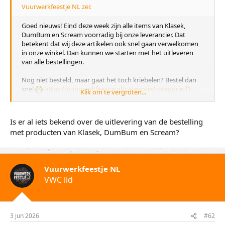
Vuurwerkfeestje NL zei:
Goed nieuws! Eind deze week zijn alle items van Klasek,
DumBum en Scream voorradig bij onze leverancier. Dat
betekent dat wij deze artikelen ook snel gaan verwelkomen
in onze winkel. Dan kunnen we starten met het uitleveren
van alle bestellingen.
Nog niet besteld, maar gaat het toch kriebelen? Bestel dan
snel
https://vuurwerkfeestje.nl/categorie/categorie-f1-
Klik om te vergroten...
nieuw-2026
Is er al iets bekend over de uitlevering van de bestelling
met producten van Klasek, DumBum en Scream?
Vuurwerkfeestje NL
VWC lid
3 jun 2026
#62