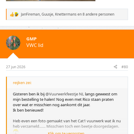
JanFireman
,
Guusje
,
Knettermans
en 8 andere personen
W
a
a
r
d
GMP
e
VWC lid
r
i
n
g
e
27 jun 2026
#80
n
:
reijken zei:
Gisteren ben ik bij
@Vuurwerkfeestje NL
langs geweest om
mijn bestelling te halen! Nog even met Rico staan praten
over wat er misschien nog aankomt dit jaar.
Ik ben benieuwd!
Heb even een foto gemaakt van het Cat1 vuurwerk wat ik nu
heb verzameld....... Misschien toch een beetje doorgeslagen.
Klik om te vergroten...