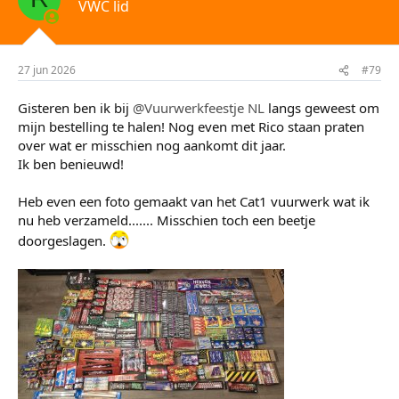
VWC lid
r
i
n
g
e
27 jun 2026
#79
n
:
Gisteren ben ik bij
@Vuurwerkfeestje NL
langs geweest om
mijn bestelling te halen! Nog even met Rico staan praten
over wat er misschien nog aankomt dit jaar.
Ik ben benieuwd!
Heb even een foto gemaakt van het Cat1 vuurwerk wat ik
nu heb verzameld....... Misschien toch een beetje
doorgeslagen.