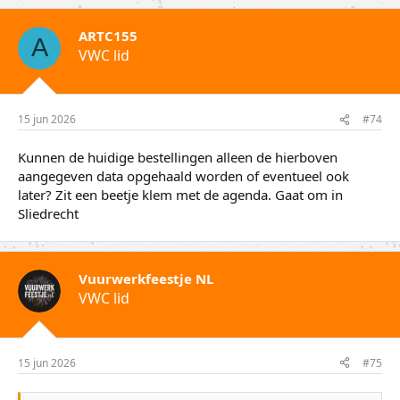
r
d
ARTC155
e
A
VWC lid
r
i
n
g
e
15 jun 2026
#74
n
:
Kunnen de huidige bestellingen alleen de hierboven
aangegeven data opgehaald worden of eventueel ook
later? Zit een beetje klem met de agenda. Gaat om in
Sliedrecht
Vuurwerkfeestje NL
VWC lid
15 jun 2026
#75