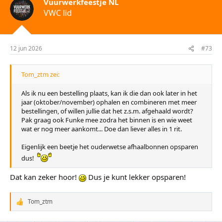
Vuurwerkfeestje NL
e
VWC lid
r
i
n
g
e
12 jun 2026
#73
n
:
Tom_ztm zei:
Als ik nu een bestelling plaats, kan ik die dan ook later in het
jaar (oktober/november) ophalen en combineren met meer
bestellingen, of willen jullie dat het z.s.m. afgehaald wordt?
Pak graag ook Funke mee zodra het binnen is en wie weet
wat er nog meer aankomt... Doe dan liever alles in 1 rit.
Eigenlijk een beetje het ouderwetse afhaalbonnen opsparen
dus!
Dat kan zeker hoor!
Dus je kunt lekker opsparen!
Tom_ztm
W
a
a