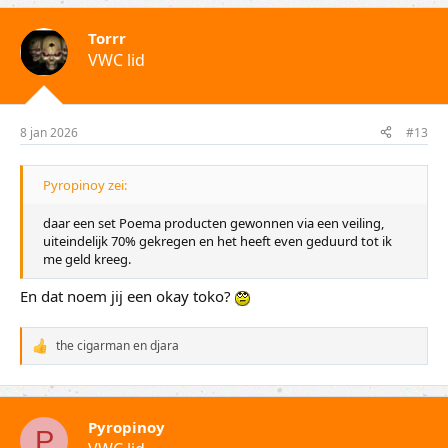
r
d
Torrr
e
VWC lid
r
i
n
g
e
8 jan 2026
#13
n
:
Pyropinoy zei:
daar een set Poema producten gewonnen via een veiling,
uiteindelijk 70% gekregen en het heeft even geduurd tot ik
me geld kreeg.
En dat noem jij een okay toko?
the cigarman
en
djara
W
a
a
r
d
Pyropinoy
e
P