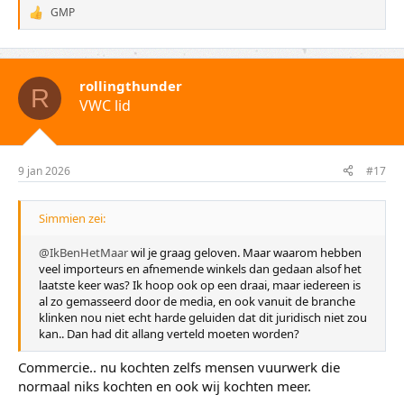
GMP
W
a
a
r
d
rollingthunder
e
R
VWC lid
r
i
n
g
e
9 jan 2026
#17
n
:
Simmien zei:
@IkBenHetMaar
wil je graag geloven. Maar waarom hebben
veel importeurs en afnemende winkels dan gedaan alsof het
laatste keer was? Ik hoop ook op een draai, maar iedereen is
al zo gemasseerd door de media, en ook vanuit de branche
klinken nou niet echt harde geluiden dat dit juridisch niet zou
kan.. Dan had dit allang verteld moeten worden?
Commercie.. nu kochten zelfs mensen vuurwerk die
normaal niks kochten en ook wij kochten meer.