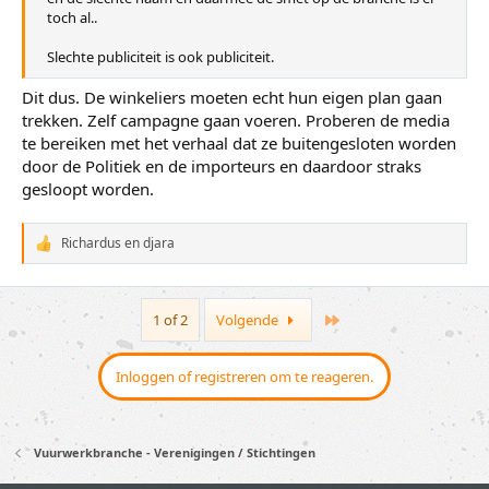
toch al..
Slechte publiciteit is ook publiciteit.
Dit dus. De winkeliers moeten echt hun eigen plan gaan
trekken. Zelf campagne gaan voeren. Proberen de media
te bereiken met het verhaal dat ze buitengesloten worden
door de Politiek en de importeurs en daardoor straks
gesloopt worden.
Richardus
en
djara
W
a
a
r
Last
1 of 2
Volgende
d
e
r
i
Inloggen of registreren om te reageren.
n
g
e
n
Vuurwerkbranche - Verenigingen / Stichtingen
: