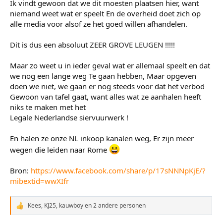
Ik vindt gewoon dat we dit moesten plaatsen hier, want
niemand weet wat er speelt En de overheid doet zich op
alle media voor alsof ze het goed willen afhandelen.
Dit is dus een absoluut ZEER GROVE LEUGEN !!!!!
Maar zo weet u in ieder geval wat er allemaal speelt en dat
we nog een lange weg Te gaan hebben, Maar opgeven
doen we niet, we gaan er nog steeds voor dat het verbod
Gewoon van tafel gaat, want alles wat ze aanhalen heeft
niks te maken met het
Legale Nederlandse siervuurwerk !
En halen ze onze NL inkoop kanalen weg, Er zijn meer
wegen die leiden naar Rome
Bron:
https://www.facebook.com/share/p/17sNNNpKjE/?
mibextid=wwXIfr
Kees
,
KJ25
,
kauwboy
en 2 andere personen
W
a