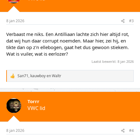
i
n
g
e
8 jan 2026
#3
n
:
Verbaast me niks. Een Antilliaan lachte zich hier altijd rot,
dat wij hun daar corrupt noemden. Maar hier, zei hij, en
tikte dan op z'n ellebogen, gaat het dus gewoon stiekem.
Wat is vuiler, wat is eerlozer?
Laatst bewerkt:
8 jan 2026
San71
,
kauwboy
en
Waltr
W
a
a
r
d
Torrr
e
VWC lid
r
i
n
g
e
8 jan 2026
#4
n
: