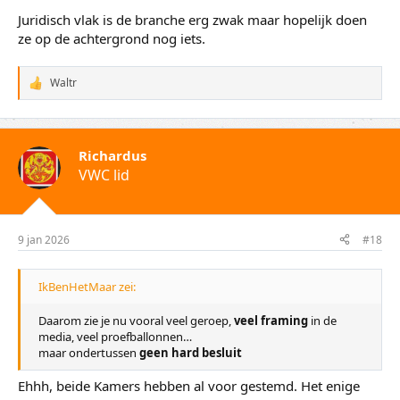
Juridisch vlak is de branche erg zwak maar hopelijk doen
ze op de achtergrond nog iets.
Waltr
W
a
a
r
d
Richardus
e
VWC lid
r
i
n
g
e
9 jan 2026
#18
n
:
IkBenHetMaar zei:
Daarom zie je nu vooral veel geroep,
veel framing
in de
media, veel proefballonnen…
maar ondertussen
geen hard besluit
Ehhh, beide Kamers hebben al voor gestemd. Het enige