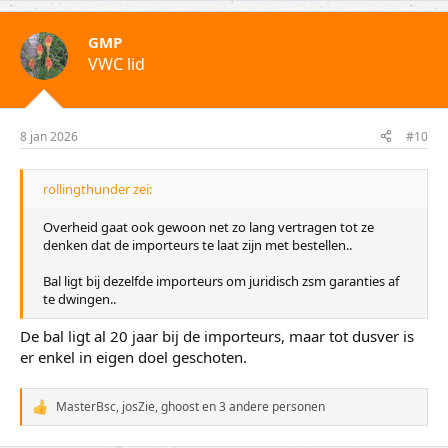
GMP
VWC lid
8 jan 2026
#10
rollingthunder zei:
Overheid gaat ook gewoon net zo lang vertragen tot ze
denken dat de importeurs te laat zijn met bestellen..
Bal ligt bij dezelfde importeurs om juridisch zsm garanties af
te dwingen..
De bal ligt al 20 jaar bij de importeurs, maar tot dusver is
er enkel in eigen doel geschoten.
MasterBsc
,
josZie
,
ghoost
en 3 andere personen
W
a
a