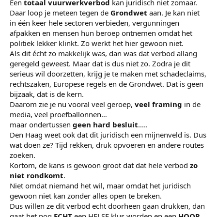
Een
totaal vuurwerkverbod
kan juridisch niet zomaar.
Daar loop je meteen tegen de
Grondwet
aan. Je kan niet
in één keer hele sectoren verbieden, vergunningen
afpakken en mensen hun beroep ontnemen omdat het
politiek lekker klinkt. Zo werkt het hier gewoon niet.
Als dit écht zo makkelijk was, dan was dat verbod allang
geregeld geweest. Maar dat is dus niet zo. Zodra je dit
serieus wil doorzetten, krijg je te maken met schadeclaims,
rechtszaken, Europese regels en de Grondwet. Dat is geen
bijzaak, dat is de kern.
Daarom zie je nu vooral veel geroep,
veel framing
in de
media, veel proefballonnen…
maar ondertussen
geen hard besluit
.....
Den Haag weet ook dat dit juridisch een mijnenveld is. Dus
wat doen ze? Tijd rekken, druk opvoeren en andere routes
zoeken.
Kortom, de kans is gewoon groot dat dat hele verbod
zo
niet rondkomt
.
Niet omdat niemand het wil, maar omdat het juridisch
gewoon niet kan zonder alles open te breken.
Dus willen ze dit verbod echt doorheen gaan drukken, dan
gaat het nog
ECHT
een HELSE klus worden en een
HOOP