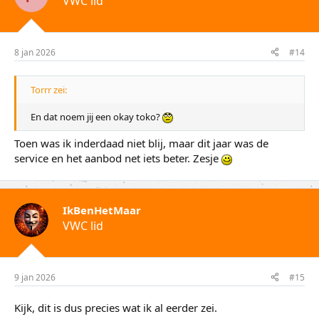
VWC lid
r
i
n
g
e
8 jan 2026
#14
n
:
Torrr zei:
En dat noem jij een okay toko?
Toen was ik inderdaad niet blij, maar dit jaar was de
service en het aanbod net iets beter. Zesje
IkBenHetMaar
VWC lid
9 jan 2026
#15
Kijk, dit is dus precies wat ik al eerder zei.