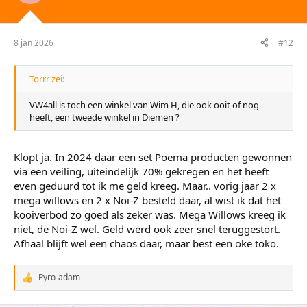
8 jan 2026
#12
Torrr zei:
VW4all is toch een winkel van Wim H, die ook ooit of nog
heeft, een tweede winkel in Diemen ?
Klopt ja. In 2024 daar een set Poema producten gewonnen
via een veiling, uiteindelijk 70% gekregen en het heeft
even geduurd tot ik me geld kreeg. Maar.. vorig jaar 2 x
mega willows en 2 x Noi-Z besteld daar, al wist ik dat het
kooiverbod zo goed als zeker was. Mega Willows kreeg ik
niet, de Noi-Z wel. Geld werd ook zeer snel teruggestort.
Afhaal blijft wel een chaos daar, maar best een oke toko.
Pyro-adam
W
a
a