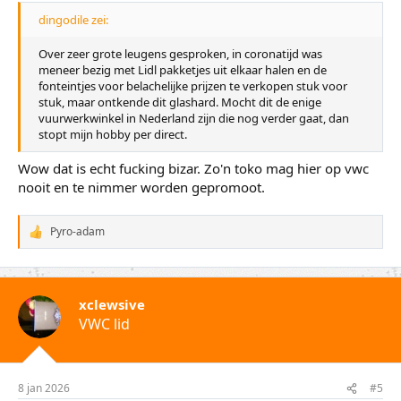
dingodile zei:
Over zeer grote leugens gesproken, in coronatijd was
meneer bezig met Lidl pakketjes uit elkaar halen en de
fonteintjes voor belachelijke prijzen te verkopen stuk voor
stuk, maar ontkende dit glashard. Mocht dit de enige
vuurwerkwinkel in Nederland zijn die nog verder gaat, dan
stopt mijn hobby per direct.
Wow dat is echt fucking bizar. Zo'n toko mag hier op vwc
nooit en te nimmer worden gepromoot.
Pyro-adam
W
a
a
r
d
xclewsive
e
VWC lid
r
i
n
g
e
8 jan 2026
#5
n