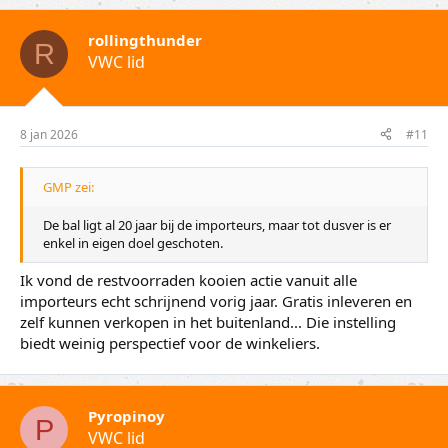
r
d
rollingthunder
e
R
VWC lid
r
i
n
g
e
8 jan 2026
#11
n
:
GMP zei:
De bal ligt al 20 jaar bij de importeurs, maar tot dusver is er
enkel in eigen doel geschoten.
Ik vond de restvoorraden kooien actie vanuit alle
importeurs echt schrijnend vorig jaar. Gratis inleveren en
zelf kunnen verkopen in het buitenland... Die instelling
biedt weinig perspectief voor de winkeliers.
Pyropinoy
P
VWC lid