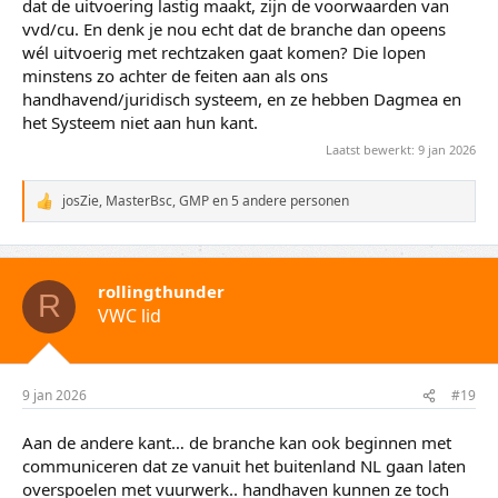
dat de uitvoering lastig maakt, zijn de voorwaarden van
vvd/cu. En denk je nou echt dat de branche dan opeens
wél uitvoerig met rechtzaken gaat komen? Die lopen
minstens zo achter de feiten aan als ons
handhavend/juridisch systeem, en ze hebben Dagmea en
het Systeem niet aan hun kant.
Laatst bewerkt:
9 jan 2026
josZie
,
MasterBsc
,
GMP
en 5 andere personen
W
a
a
r
d
rollingthunder
e
R
VWC lid
r
i
n
g
e
9 jan 2026
#19
n
:
Aan de andere kant… de branche kan ook beginnen met
communiceren dat ze vanuit het buitenland NL gaan laten
overspoelen met vuurwerk.. handhaven kunnen ze toch