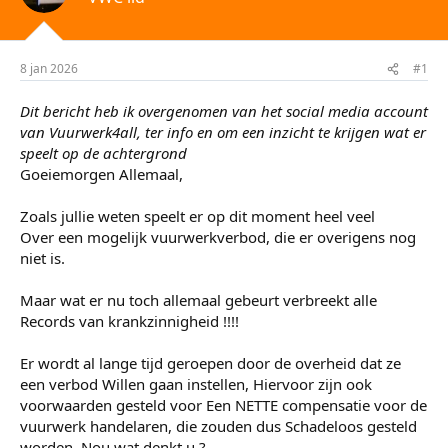
r
u
t
m
e
8 jan 2026
#1
r
Dit bericht heb ik overgenomen van het social media account
van Vuurwerk4all, ter info en om een inzicht te krijgen wat er
speelt op de achtergrond
Goeiemorgen Allemaal,
Zoals jullie weten speelt er op dit moment heel veel
Over een mogelijk vuurwerkverbod, die er overigens nog
niet is.
Maar wat er nu toch allemaal gebeurt verbreekt alle
Records van krankzinnigheid !!!!
Er wordt al lange tijd geroepen door de overheid dat ze
een verbod Willen gaan instellen, Hiervoor zijn ook
voorwaarden gesteld voor Een NETTE compensatie voor de
vuurwerk handelaren, die zouden dus Schadeloos gesteld
worden, Nou wat denkt u ?