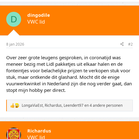
a
r
d
dingodile
e
D
VWC lid
r
i
n
g
e
8 jan 2026
#2
n
:
Over zeer grote leugens gesproken, in coronatijd was
meneer bezig met Lidl pakketjes uit elkaar halen en de
fonteintjes voor belachelijke prijzen te verkopen stuk voor
stuk, maar ontkende dit glashard. Mocht dit de enige
vuurwerkwinkel in Nederland zijn die nog verder gaat, dan
stopt mijn hobby per direct.
LongaViaEst
,
Richardus
,
Leendert97
en 4 andere personen
W
a
a
r
d
Richardus
e
VWC lid
r