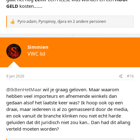
GELD
kosten.......
Pyro-adam
,
Pyropinoy
,
djara
en 2 andere personen
W
a
a
r
d
Simmien
e
VWC lid
r
i
n
g
e
9 jan 2026
#16
n
:
@IkBenHetMaar
wil je graag geloven. Maar waarom
hebben veel importeurs en afnemende winkels dan
gedaan alsof het laatste keer was? Ik hoop ook op een
draai, maar iedereen is al zo gemasseerd door de media,
en ook vanuit de branche klinken nou niet echt harde
geluiden dat dit juridisch niet zou kan.. Dan had dit allang
verteld moeten worden?