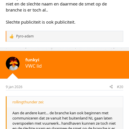
niet en de slechte naam en daarmee de smet op de
branche is er toch al..
Slechte publiciteit is ook publiciteit.
Pyro-adam
W
a
a
r
d
funkyi
e
VWC lid
r
i
n
g
e
9 jan 2026
#20
n
:
rollingthunder zei:
Aan de andere kant… de branche kan ook beginnen met
communiceren dat ze vanuit het buitenland NL gaan laten
overspoelen met vuurwerk.. handhaven kunnen ze toch niet
en de slechte naam en daarmee de smet op de branche is er