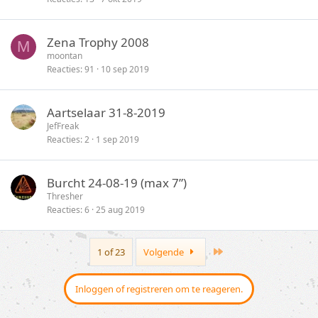
Zena Trophy 2008
M
moontan
Reacties
91
10 sep 2019
Aartselaar 31-8-2019
JefFreak
Reacties
2
1 sep 2019
Burcht 24-08-19 (max 7”)
Thresher
Reacties
6
25 aug 2019
Last
1 of 23
Volgende
Inloggen of registreren om te reageren.