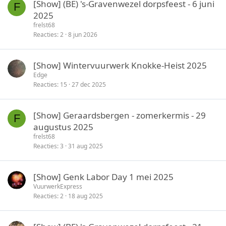
[Show] (BE) 's-Gravenwezel dorpsfeest - 6 juni
F
t
y
2025
e
frelst68
n
Reacties
2
8 jun 2026
[Show] Wintervuurwerk Knokke-Heist 2025
Edge
Reacties
15
27 dec 2025
[Show] Geraardsbergen - zomerkermis - 29
F
augustus 2025
frelst68
Reacties
3
31 aug 2025
[Show] Genk Labor Day 1 mei 2025
VuurwerkExpress
Reacties
2
18 aug 2025