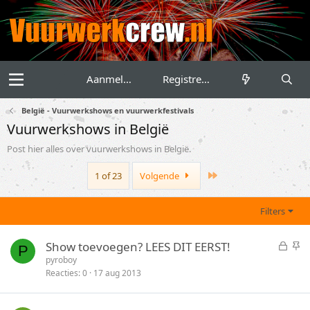
Aanmelden
Registreren
België - Vuurwerkshows en vuurwerkfestivals
Vuurwerkshows in België
Post hier alles over vuurwerkshows in België.
Last
1 of 23
Volgende
Filters
G
S
Show toevoegen? LEES DIT EERST!
P
e
t
pyroboy
Reacties
0
17 aug 2013
s
i
l
c
o
k