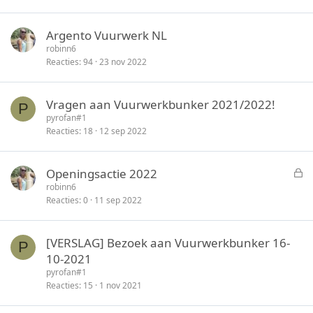
Argento Vuurwerk NL
robinn6
Reacties
94
23 nov 2022
Vragen aan Vuurwerkbunker 2021/2022!
P
pyrofan#1
Reacties
18
12 sep 2022
G
Openingsactie 2022
e
robinn6
Reacties
0
11 sep 2022
s
l
o
[VERSLAG] Bezoek aan Vuurwerkbunker 16-
P
t
10-2021
e
pyrofan#1
n
Reacties
15
1 nov 2021