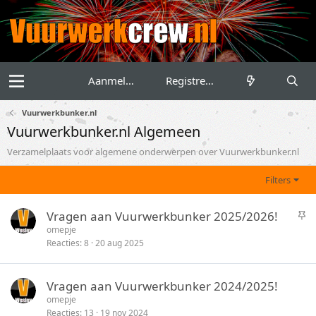
Aanmelden
Registreren
Vuurwerkbunker.nl
Vuurwerkbunker.nl Algemeen
Verzamelplaats voor algemene onderwerpen over Vuurwerkbunker.nl
Filters
S
Vragen aan Vuurwerkbunker 2025/2026!
t
omepje
Reacties
8
20 aug 2025
i
c
k
Vragen aan Vuurwerkbunker 2024/2025!
y
omepje
Reacties
13
19 nov 2024