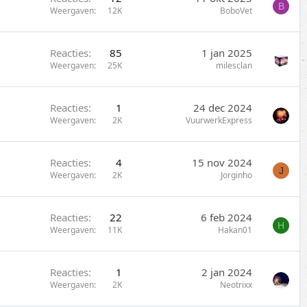
B
Weergaven
12K
BoboVet
Reacties
85
1 jan 2025
Weergaven
25K
milesclan
Reacties
1
24 dec 2024
Weergaven
2K
VuurwerkExpress
Reacties
4
15 nov 2024
J
Weergaven
2K
Jorginho
Reacties
22
6 feb 2024
H
Weergaven
11K
Hakan01
Reacties
1
2 jan 2024
Weergaven
2K
Neotrixx