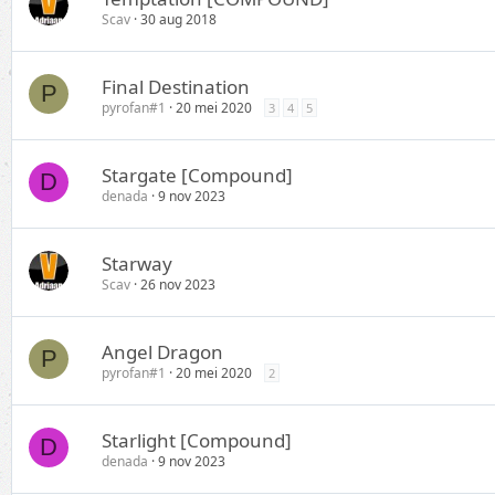
Scav
30 aug 2018
Final Destination
P
pyrofan#1
20 mei 2020
3
4
5
Stargate [Compound]
D
denada
9 nov 2023
Starway
Scav
26 nov 2023
Angel Dragon
P
pyrofan#1
20 mei 2020
2
Starlight [Compound]
D
denada
9 nov 2023