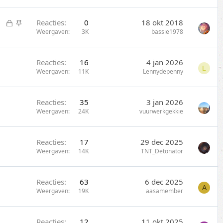
s
i
l
c
G
S
Reacties
0
18 okt 2018
o
k
e
t
Weergaven
3K
bassie1978
t
y
s
i
e
l
c
n
Reacties
16
4 jan 2026
o
k
L
Weergaven
11K
Lennydepenny
t
y
e
n
Reacties
35
3 jan 2026
Weergaven
24K
vuurwerkgekkie
Reacties
17
29 dec 2025
Weergaven
14K
TNT_Detonator
Reacties
63
6 dec 2025
A
Weergaven
19K
aasamember
Reacties
12
11 okt 2025