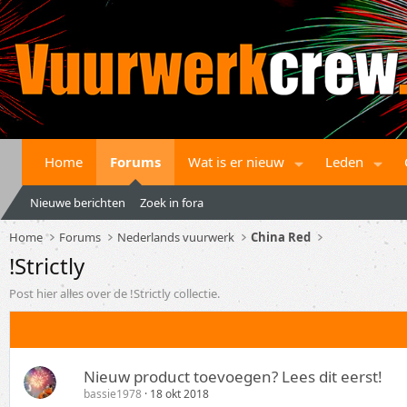
Home
Forums
Wat is er nieuw
Leden
Nieuwe berichten
Zoek in fora
Home
Forums
Nederlands vuurwerk
China Red
!Strictly
Post hier alles over de !Strictly collectie.
Nieuw product toevoegen? Lees dit eerst!
bassie1978
18 okt 2018