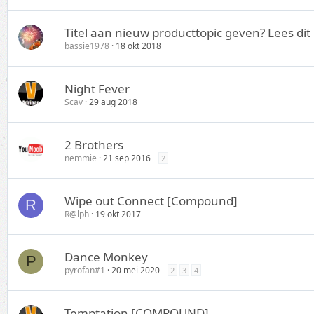
Titel aan nieuw producttopic geven? Lees dit 
bassie1978
18 okt 2018
Night Fever
Scav
29 aug 2018
2 Brothers
nemmie
21 sep 2016
2
Wipe out Connect [Compound]
R
R@lph
19 okt 2017
Dance Monkey
P
pyrofan#1
20 mei 2020
2
3
4
Temptation [COMPOUND]