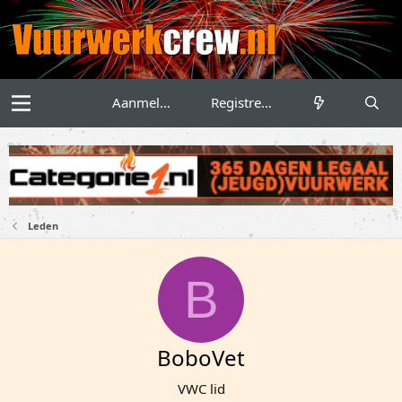
Aanmelden
Registreren
Leden
B
BoboVet
VWC lid