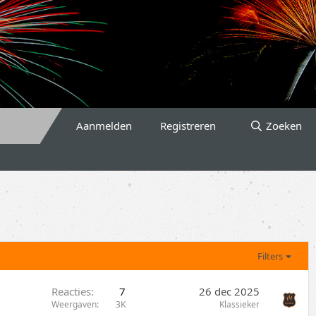
Aanmelden
Registreren
Zoeken
Filters
Reacties
7
26 dec 2025
Weergaven
3K
Klassieker