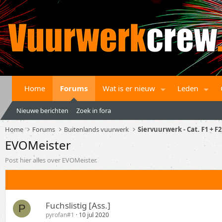
Home
Forums
Wat is er nieuw
Leden
Nieuwe berichten
Zoek in fora
Home
Forums
Buitenlands vuurwerk
Siervuurwerk - Cat. F1 + F2
EVOMeister
Post hier alles over EVOMeister.
Fuchslistig [Ass.]
P
pyrofan#1
10 jul 2020