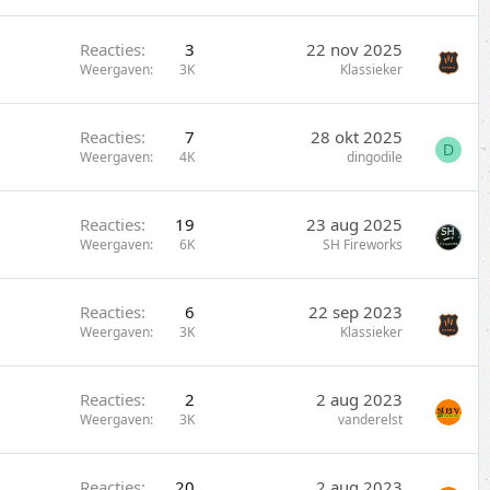
Reacties
3
22 nov 2025
Weergaven
3K
Klassieker
Reacties
7
28 okt 2025
D
Weergaven
4K
dingodile
Reacties
19
23 aug 2025
Weergaven
6K
SH Fireworks
Reacties
6
22 sep 2023
Weergaven
3K
Klassieker
Reacties
2
2 aug 2023
Weergaven
3K
vanderelst
Reacties
20
2 aug 2023