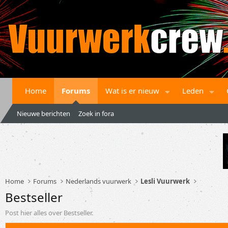
Home
Forums
Wat is er nieuw
Leden
Nieuwe berichten
Zoek in fora
Home
Forums
Nederlands vuurwerk
Lesli Vuurwerk
Bestseller
Post hier alles over Bestseller.