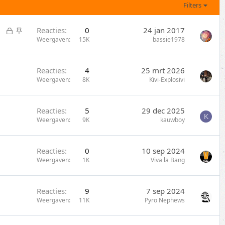
Filters
G
S
Reacties
0
24 jan 2017
e
t
Weergaven
15K
bassie1978
s
i
l
c
Reacties
4
25 mrt 2026
o
k
Weergaven
8K
Kivi-Explosivi
t
y
e
n
Reacties
5
29 dec 2025
K
Weergaven
9K
kauwboy
Reacties
0
10 sep 2024
Weergaven
1K
Viva la Bang
Reacties
9
7 sep 2024
Weergaven
11K
Pyro Nephews