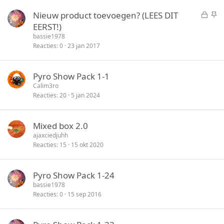
t
y
G
S
Nieuw product toevoegen? (LEES DIT
e
e
t
EERST!)
n
s
i
bassie1978
l
c
Reacties
0
23 jan 2017
o
k
t
y
Pyro Show Pack 1-1
e
Calim3ro
n
Reacties
20
5 jan 2024
Mixed box 2.0
ajaxciedjuhh
Reacties
15
15 okt 2020
Pyro Show Pack 1-24
bassie1978
Reacties
0
15 sep 2016