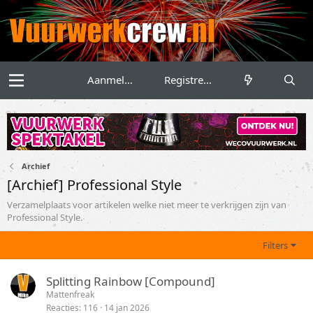
Aanmelden
Registreren
Archief
[Archief] Professional Style
Verzamelplaats voor artikelen welke niet meer te verkrijgen zijn van
Professional Style.
Filters
Splitting Rainbow [Compound]
Mattenfreak
Reacties
116
14 jan 2026