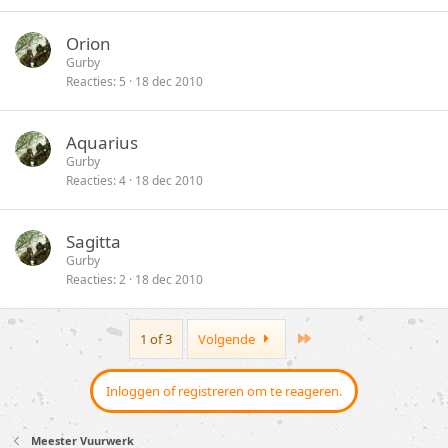
Orion
Gurby
Reacties
5
18 dec 2010
Aquarius
Gurby
Reacties
4
18 dec 2010
Sagitta
Gurby
Reacties
2
18 dec 2010
Last
1 of 3
Volgende
Inloggen of registreren om te reageren.
Meester Vuurwerk