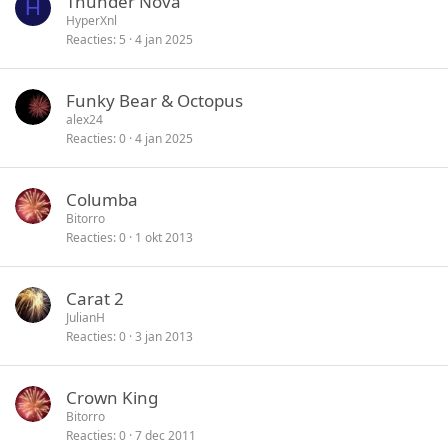
Thunder Nova
H
HyperXnl
Reacties
5
4 jan 2025
Funky Bear & Octopus
alex24
Reacties
0
4 jan 2025
Columba
Bitorro
Reacties
0
1 okt 2013
Carat 2
JulianH
Reacties
0
3 jan 2013
Crown King
Bitorro
Reacties
0
7 dec 2011