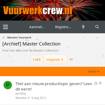
Aanmelden
Registreren
Meester Vuurwerk
[Archief] Master Collection
Post hier alles over de Master Collection.
Last
1 of 3
Volgende
Filters
G
S
Titel aan nieuw producttopic geven? Lees
P
e
t
dit eerst!
s
i
pyroboy
l
c
Reacties
0
6 aug 2012
o
k