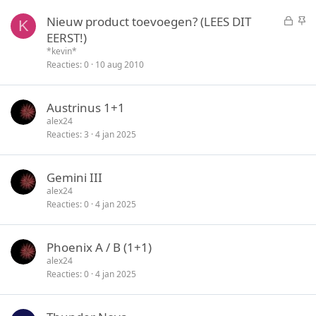
t
y
G
S
Nieuw product toevoegen? (LEES DIT
e
K
e
t
EERST!)
n
s
i
*kevin*
l
c
Reacties
0
10 aug 2010
o
k
t
y
Austrinus 1+1
e
alex24
n
Reacties
3
4 jan 2025
Gemini III
alex24
Reacties
0
4 jan 2025
Phoenix A / B (1+1)
alex24
Reacties
0
4 jan 2025