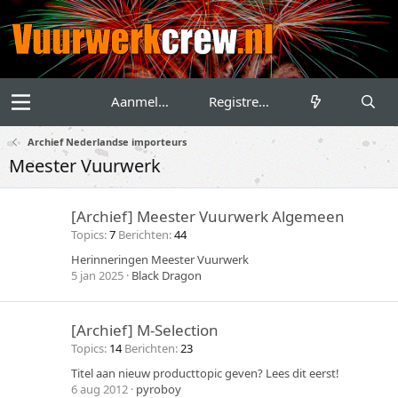
Aanmelden
Registreren
Archief Nederlandse importeurs
Meester Vuurwerk
[Archief] Meester Vuurwerk Algemeen
Topics
7
Berichten
44
Herinneringen Meester Vuurwerk
5 jan 2025
Black Dragon
[Archief] M-Selection
Topics
14
Berichten
23
Titel aan nieuw producttopic geven? Lees dit eerst!
6 aug 2012
pyroboy