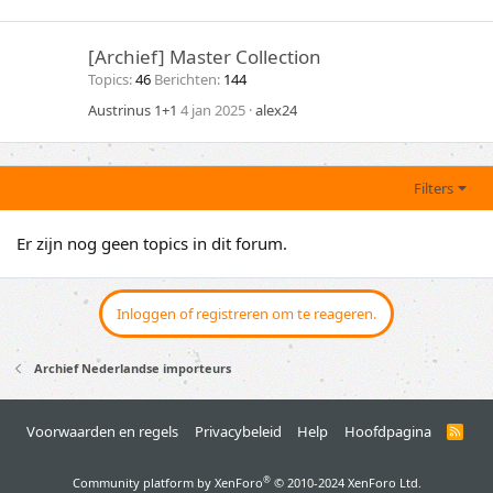
[Archief] Master Collection
Topics
46
Berichten
144
Austrinus 1+1
4 jan 2025
alex24
Filters
Er zijn nog geen topics in dit forum.
Inloggen of registreren om te reageren.
Archief Nederlandse importeurs
Voorwaarden en regels
Privacybeleid
Help
Hoofdpagina
R
S
S
®
Community platform by XenForo
© 2010-2024 XenForo Ltd.