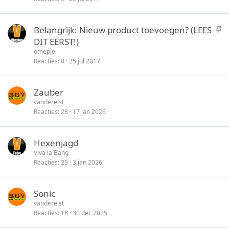
k
y
S
Belangrijk: Nieuw product toevoegen? (LEES
t
DIT EERST!)
i
omepje
c
Reacties
0
25 jul 2017
k
y
Zauber
vanderelst
Reacties
28
17 jan 2026
Hexenjagd
Viva la Bang
Reacties
29
3 jan 2026
Sonic
vanderelst
Reacties
18
30 dec 2025