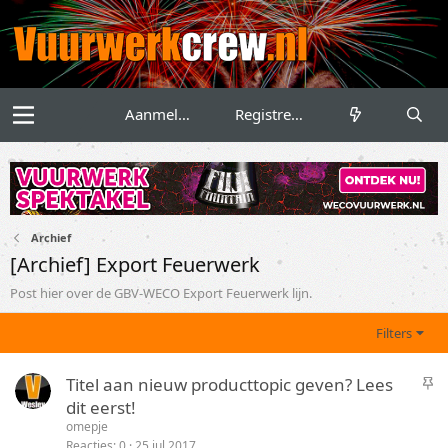
Aanmelden
Registreren
Archief
[Archief] Export Feuerwerk
Post hier over de GBV-WECO Export Feuerwerk lijn.
Filters
S
Titel aan nieuw producttopic geven? Lees
t
dit eerst!
i
omepje
c
Reacties
0
25 jul 2017