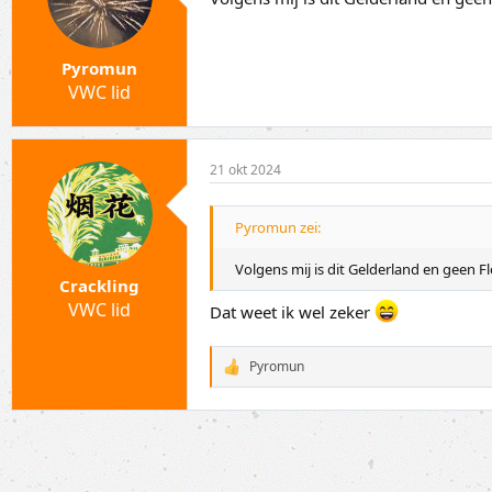
Pyromun
VWC lid
21 okt 2024
Pyromun zei:
Volgens mij is dit Gelderland en geen F
Crackling
VWC lid
Dat weet ik wel zeker
Pyromun
W
a
a
r
d
e
r