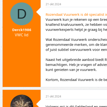
p
a
21 okt 2024
i
r
D
c
t
s
d
Rozendaal Vuurwerk is dé specialist 
t
a
Vuurwerk kun je rekenen op een bree
a
t
knallend knalvuurwerk, ze hebben voo
r
u
vuurwerkexperts helpt je graag bij h
Derck1986
t
m
VWC lid
e
Wat Rozendaal Vuurwerk onderscheidt,
r
gerenommeerde merken, om de klant t
of juist subtiel siervuurwerk voor ee
Naast het uitgebreide aanbod biedt 
bemachtigen. Heb je vragen of advies
kunt genieten van je vuurwerk.
Kortom, Rozendaal Vuurwerk is de be
21 okt 2024
Volgens mij is dit Gelderland en geen