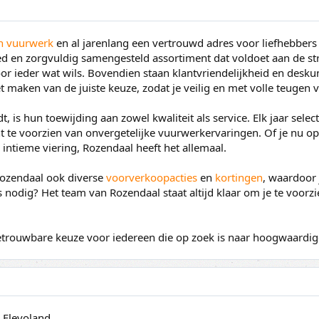
in vuurwerk
en al jarenlang een vertrouwd adres voor liefhebbers
d en zorgvuldig samengesteld assortiment dat voldoet aan de str
r ieder wat wils. Bovendien staan klantvriendelijkheid en desku
et maken van de juiste keuze, zodat je veilig en met volle teuge
 is hun toewijding aan zowel kwaliteit als service. Elk jaar sele
e voorzien van onvergetelijke vuurwerkervaringen. Of je nu op 
n intieme viering, Rozendaal heeft het allemaal.
Rozendaal ook diverse
voorverkoopacties
en
kortingen
, waardoor 
 nodig? Het team van Rozendaal staat altijd klaar om je te voorz
trouwbare keuze voor iedereen die op zoek is naar hoogwaardige 
 Flevoland.