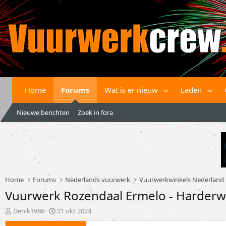
Home
Forums
Wat is er nieuw
Leden
Nieuwe berichten
Zoek in fora
Home
Forums
Nederlands vuurwerk
Vuurwerkwinkels Nederland
Vuurwerk Rozendaal Ermelo - Harderw
T
S
Derck1986
21 okt 2024
o
t