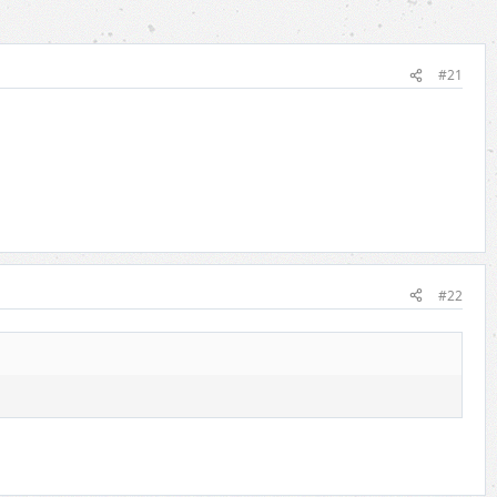
#21
#22