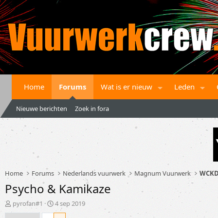
Home
Forums
Wat is er nieuw
Leden
Nieuwe berichten
Zoek in fora
Home
Forums
Nederlands vuurwerk
Magnum Vuurwerk
WCKD
Psycho & Kamikaze
T
S
pyrofan#1
4 sep 2019
o
t