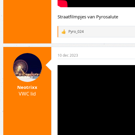
Straatfilmpjes van Pyrosalute
Pyro_024
W
a
a
r
d
10 dec 2023
e
r
i
n
g
e
n
Neotrixx
:
VWC lid