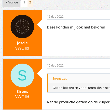
p
a
Vorige
1
2
i
r
c
t
s
d
16 dec 2022
t
a
a
t
Deze konden mij ook niet bekoren
r
u
t
m
e
r
josZie
VWC lid
16 dec 2022
S
Sirens zei:
Goede boeketten voor 20mm, deze neem i
Sirens
VWC lid
Net de productie gezien op de kuipe