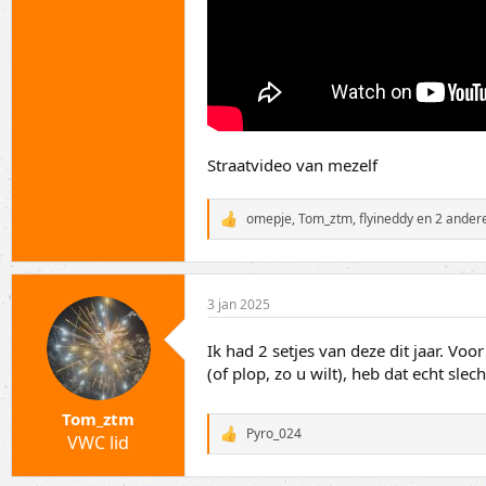
Straatvideo van mezelf
omepje
,
Tom_ztm
,
flyineddy
en 2 ander
W
a
a
r
d
3 jan 2025
e
r
i
Ik had 2 setjes van deze dit jaar. Voo
n
(of plop, zo u wilt), heb dat echt sle
g
e
n
Tom_ztm
:
Pyro_024
VWC lid
W
a
a