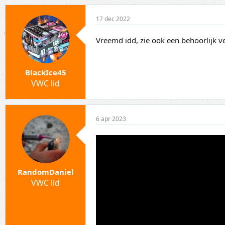
17 dec 2022
Vreemd idd, zie ook een behoorlijk ver
BlackIce45
VWC lid
6 apr 2023
RandomDaniel
VWC lid