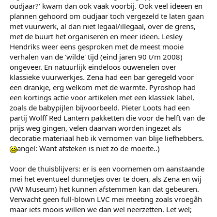
oudjaar?' kwam dan ook vaak voorbij. Ook veel ideeen en
plannen gehoord om oudjaar toch vergezeld te laten gaan
met vuurwerk, al dan niet legaal/illegaal, over de grens,
met de buurt het organiseren en meer ideen. Lesley
Hendriks weer eens gesproken met de meest mooie
verhalen van de 'wilde' tijd (eind jaren 90 t/m 2008)
ongeveer. En natuurlijk eindeloos ouwenelen over
klassieke vuurwerkjes. Zena had een bar geregeld voor
een drankje, erg welkom met de warmte. Pyroshop had
een kortings actie voor artikelen met een klassiek label,
zoals de babypijlen bijvoorbeeld. Pieter Loots had een
partij Wolff Red Lantern pakketten die voor de helft van de
prijs weg gingen, velen daarvan worden ingezet als
decoratie materiaal heb ik vernomen van blije liefhebbers.
angel: Want afsteken is niet zo de moeite..)
Voor de thuisblijvers: er is een voornemen om aanstaande
mei het eventueel dunnetjes over te doen, als Zena en wij
(VW Museum) het kunnen afstemmen kan dat gebeuren.
Verwacht geen full-blown LVC mei meeting zoals vroegâh
maar iets moois willen we dan wel neerzetten. Let wel;