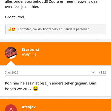
alles onder voorbehoud!! Zodra er meer nieuws is daar
over lees je dat hier.
Groet. Roel.
NorthStar
,
davidh
,
boozebelly
en 7 andere personen
W
a
a
r
d
Starburst
e
VWC lid
r
i
n
g
e
5 jul 2026
#382
n
:
Kon hier helaas niet bij zijn anders zeker gegaan. Dan
hopen we 2027
Afcajax
A