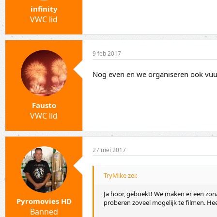
infinity
VWC lid
9 feb 2017
Nog even en we organiseren ook vu
Fausto
VWC lid
27 mei 2017
TryMike zei:
Ja hoor, geboekt! We maken er een zo
Pyromovies HD
proberen zoveel mogelijk te filmen. Hee
Banned