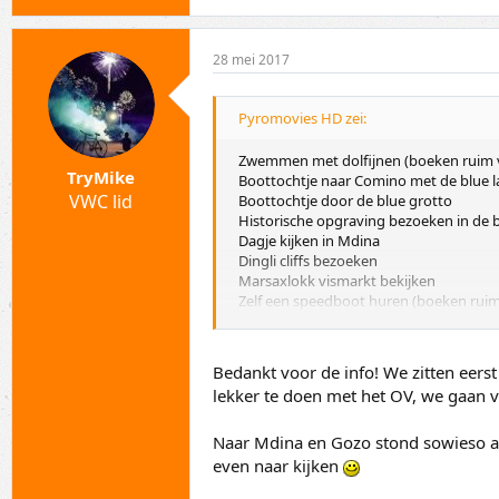
28 mei 2017
Pyromovies HD zei:
Zwemmen met dolfijnen (boeken ruim v
TryMike
Boottochtje naar Comino met de blue 
VWC lid
Boottochtje door de blue grotto
Historische opgraving bezoeken in de 
Dagje kijken in Mdina
Dingli cliffs bezoeken
Marsaxlokk vismarkt bekijken
Zelf een speedboot huren (boeken ruim
Met de pont naar Gozo en dat eiland ve
Bedankt voor de info! We zitten eers
lekker te doen met het OV, we gaan
Naar Mdina en Gozo stond sowieso al
even naar kijken