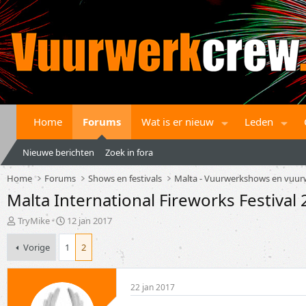
Home
Forums
Wat is er nieuw
Leden
Nieuwe berichten
Zoek in fora
Home
Forums
Shows en festivals
Malta - Vuurwerkshows en vuurw
Malta International Fireworks Festival
T
S
TryMike
12 jan 2017
o
t
p
a
Vorige
1
2
i
r
c
t
s
d
22 jan 2017
t
a