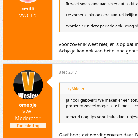
Ik weet sinds vandaag zeker dat ik dit 
smilli
VWC lid
De zomer klinkt ook erg aantrekkelijk 
Worden er in deze periode ook Beraq sh
voor zover ik weet niet, er is op da
Achja je kan ook van het eiland geni
8 feb 2017
TryMike zei:
Ja hoor, geboekt! We maken er een zo
omepje
proberen zoveel mogelijk te filmen. Hee
VWC
Iemand nog tips voor leuke dag tripjes
Moderator
Forumleiding
Gaaf hoor, dat wordt genieten daar. B