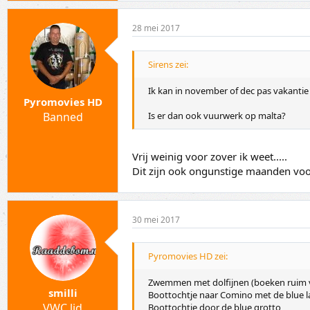
28 mei 2017
Sirens zei:
Ik kan in november of dec pas vakanti
Pyromovies HD
Banned
Is er dan ook vuurwerk op malta?
Vrij weinig voor zover ik weet.....
Dit zijn ook ongunstige maanden vo
30 mei 2017
Pyromovies HD zei:
Zwemmen met dolfijnen (boeken ruim v
smilli
Boottochtje naar Comino met de blue 
VWC lid
Boottochtje door de blue grotto