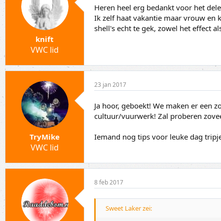
a
t
Heren heel erg bedankt voor het dele
r
u
Ik zelf haat vakantie maar vrouw en 
t
m
e
shell's echt te gek, zowel het effect a
r
knift
VWC lid
23 jan 2017
Ja hoor, geboekt! We maken er een 
cultuur/vuurwerk! Zal proberen zoveel
Iemand nog tips voor leuke dag tripj
TryMike
VWC lid
8 feb 2017
Sweet Laker zei: