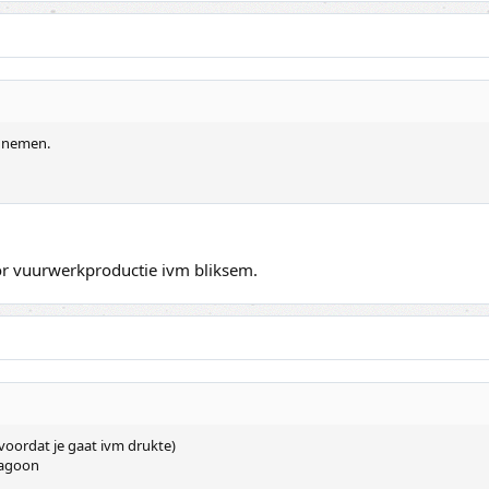
e nemen.
or vuurwerkproductie ivm bliksem.
oordat je gaat ivm drukte)
lagoon