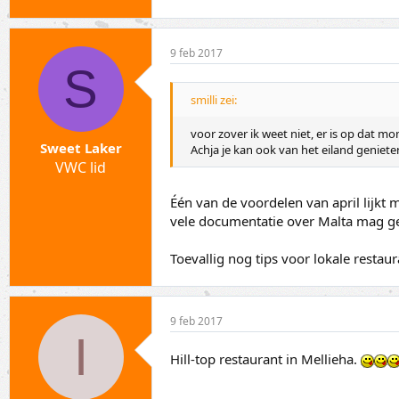
9 feb 2017
S
smilli zei:
voor zover ik weet niet, er is op dat 
Sweet Laker
Achja je kan ook van het eiland geniet
VWC lid
Één van de voordelen van april lijkt mi
vele documentatie over Malta mag gel
Toevallig nog tips voor lokale restaur
9 feb 2017
I
Hill-top restaurant in Mellieha.