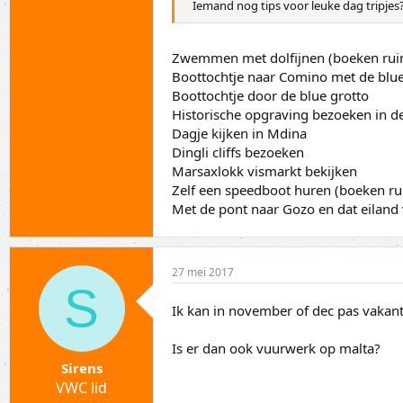
Iemand nog tips voor leuke dag tripjes
Zwemmen met dolfijnen (boeken ruim
Boottochtje naar Comino met de blu
Boottochtje door de blue grotto
Historische opgraving bezoeken in d
Dagje kijken in Mdina
Dingli cliffs bezoeken
Marsaxlokk vismarkt bekijken
Zelf een speedboot huren (boeken ru
Met de pont naar Gozo en dat eiland 
27 mei 2017
S
Ik kan in november of dec pas vakan
Is er dan ook vuurwerk op malta?
Sirens
VWC lid