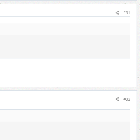
#31
#32