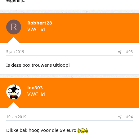
Robbert28
R
VWC lid
5 jan 2019
#93
Is deze box trouwens uitloop?
leo303
VWC lid
10 jan 2019
#94
Dikke bak hoor, voor die 69 euro