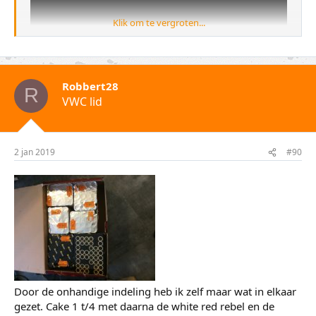
Klik om te vergroten...
Robbert28
R
VWC lid
2 jan 2019
#90
Door de onhandige indeling heb ik zelf maar wat in elkaar
gezet. Cake 1 t/4 met daarna de white red rebel en de