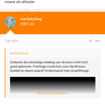
insane als afsluiter
hardstylboy
VWC lid
5 jan 2019
#91
Mr.Arnold zei:
Ondanks de onhandige indeling van de doos is het toch
goed gekomen. Prachtige combi box voor die 69 euro.
Dubbel en dwars waard! Onderstaand mijn straatfilmpje:
Klik om te vergroten...