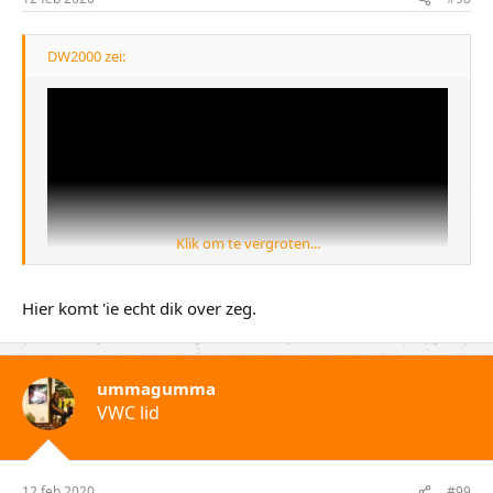
DW2000 zei:
Klik om te vergroten...
Hier komt 'ie echt dik over zeg.
ummagumma
VWC lid
12 feb 2020
#99