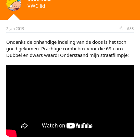
VWC lid
2 jan 2019
#88
Ondanks de onhandige indeling van de doos is het toch
goed gekomen. Prachtige combi box voor die 69 euro.
Dubbel en dwars waard! Onderstaand mijn straatfilmpje: