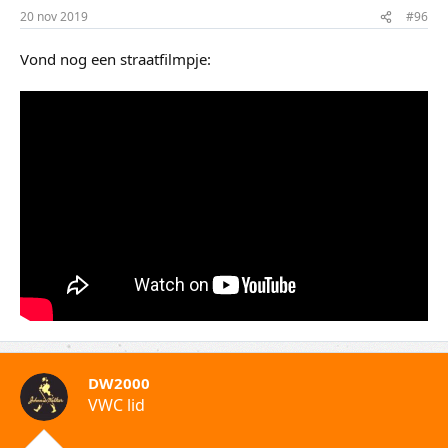
20 nov 2019
#96
Vond nog een straatfilmpje:
DW2000
VWC lid