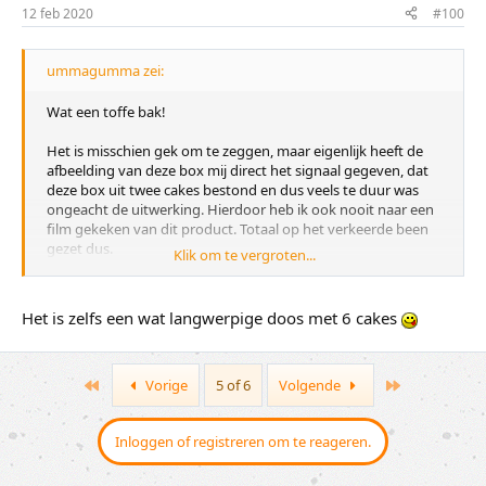
12 feb 2020
#100
ummagumma zei:
Wat een toffe bak!
Het is misschien gek om te zeggen, maar eigenlijk heeft de
afbeelding van deze box mij direct het signaal gegeven, dat
deze box uit twee cakes bestond en dus veels te duur was
ongeacht de uitwerking. Hierdoor heb ik ook nooit naar een
film gekeken van dit product. Totaal op het verkeerde been
gezet dus.
Klik om te vergroten...
Tot mijn grote verbazing is dit gewoon een vierkante box
met 4 cakes erin. Man dat had ik toch veel eerder gezien
moeten hebben.
Het is zelfs een wat langwerpige doos met 6 cakes
Zo zie je maar hoe snel je conclusies vormt zonder het fijne te
weten.
First
Last
Vorige
5 of 6
Volgende
Inloggen of registreren om te reageren.