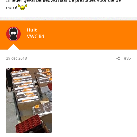
euro!
Huit
VWC lid
29 dec 2018
#85