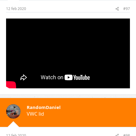
12 feb 2020
#97
RandomDaniel
VWC lid
12 feb 2020
#98