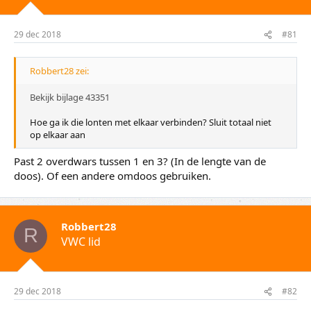
t
m
e
29 dec 2018
#81
r
Robbert28 zei:
Bekijk bijlage 43351
Hoe ga ik die lonten met elkaar verbinden? Sluit totaal niet
op elkaar aan
Past 2 overdwars tussen 1 en 3? (In de lengte van de
doos). Of een andere omdoos gebruiken.
Robbert28
R
VWC lid
29 dec 2018
#82