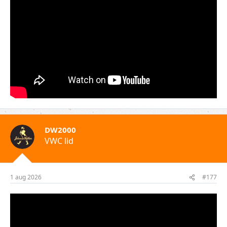
DW2000
VWC lid
1 aug 2026
#177