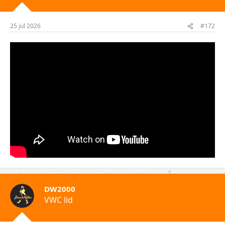
25 jul 2026
#172
DW2000
VWC lid