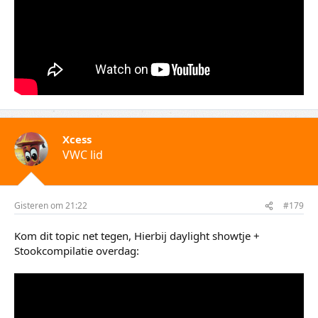
Xcess
VWC lid
Gisteren om 21:22
#179
Kom dit topic net tegen, Hierbij daylight showtje +
Stookcompilatie overdag: