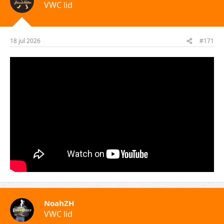
VWC lid
18 jul 2026
#171
NoahZH
VWC lid