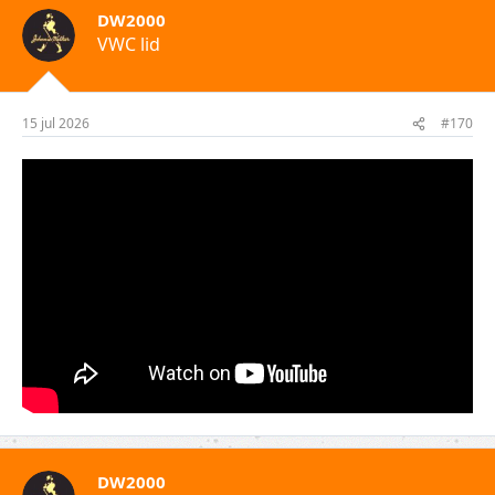
DW2000
VWC lid
15 jul 2026
#170
DW2000