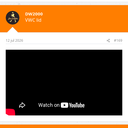
DW2000
VWC lid
12 jul 2026
#169