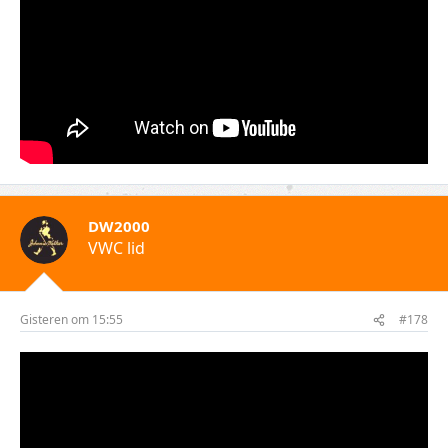
DW2000
VWC lid
Gisteren om 15:55
#178