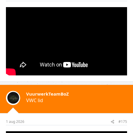
VuurwerkTeamBoZ
VWC lid
1 aug 2026
#175