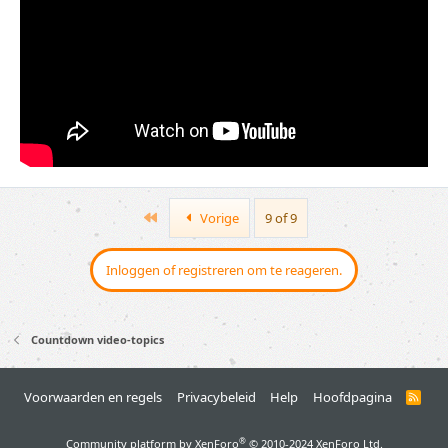
First
Vorige
9 of 9
Inloggen of registreren om te reageren.
Countdown video-topics
Voorwaarden en regels
Privacybeleid
Help
Hoofdpagina
R
S
S
®
Community platform by XenForo
© 2010-2024 XenForo Ltd.