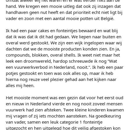
hand. We kregen een mooie uitleg dat ook zij inzagen dat
handhaven geen nut heeft en dat prioriteit echt niet ligt bij
vader en zoon met een aantal mooie potten uit België.
Ik had een paar cakes en fonteintjes bewaard en wat blij
dat ik was dat ik dit had gedaan. We liepen naar buiten en
overal werd gestookt. We zijn een wijk ingelopen waar wij
dachten dat we de mooiste producten konden zien. En ja,
compounds, blokken, overal shells. Ik weet niet maar het
leek een droomwereld, hardop schreeuwde ik nog “Wat
een vuurwerkverbod in Nederland, nooit.”. Ik heb een paar
potjes gestookt en toen was ook alles op, maar ik heb
hierna nog reuze veel plezier gehad aan het kijken naar
alles mij heen.
Het mooiste moment was een gezin dat voor het eerst oud
en nieuw in Nederland vierde en nog nooit zoveel mensen
vuurwerk had zien afsteken. Twee kleine kinderen kwamen
mij vragen of zij iets mochten aansteken. Na goedkeuring
van vader, samen een leuk categorie 1 fonteintje
uitgezocht en hen uitgelegd hoe dit veilig afgestoken kon