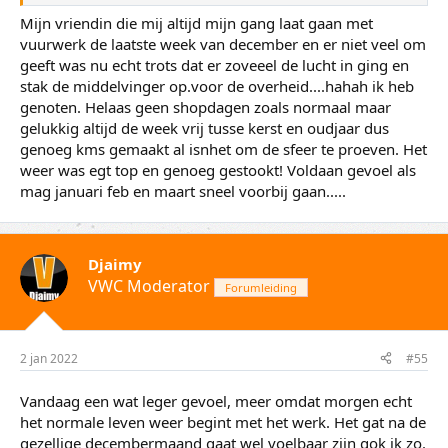
wel komt en daarbij het besef dat het weer een jaar moeten
Mijn vriendin die mij altijd mijn gang laat gaan met
wachten is. Normaal zorgde vroege acties voor wat
vuurwerk de laatste week van december en er niet veel om
pepmiddel. Maar daar verwacht ik dit jaar niet al te veel van.
geeft was nu echt trots dat er zoveeel de lucht in ging en
stak de middelvinger op.voor de overheid....hahah ik heb
genoten. Helaas geen shopdagen zoals normaal maar
gelukkig altijd de week vrij tusse kerst en oudjaar dus
genoeg kms gemaakt al isnhet om de sfeer te proeven. Het
weer was egt top en genoeg gestookt! Voldaan gevoel als
mag januari feb en maart sneel voorbij gaan.....
Djaimy
VWC Moderator
Forumleiding
2 jan 2022
#55
Vandaag een wat leger gevoel, meer omdat morgen echt
het normale leven weer begint met het werk. Het gat na de
gezellige decembermaand gaat wel voelbaar zijn gok ik zo.