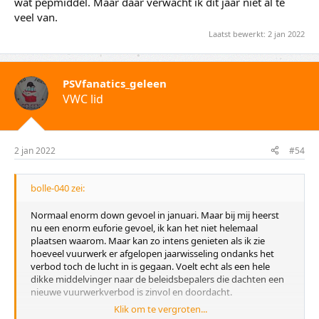
wat pepmiddel. Maar daar verwacht ik dit jaar niet al te
veel van.
Laatst bewerkt:
2 jan 2022
PSVfanatics_geleen
VWC lid
2 jan 2022
#54
bolle-040 zei:
Normaal enorm down gevoel in januari. Maar bij mij heerst
nu een enorm euforie gevoel, ik kan het niet helemaal
plaatsen waarom. Maar kan zo intens genieten als ik zie
hoeveel vuurwerk er afgelopen jaarwisseling ondanks het
verbod toch de lucht in is gegaan. Voelt echt als een hele
dikke middelvinger naar de beleidsbepalers die dachten een
nieuwe vuurwerkverbod is zinvol en doordacht.
Klik om te vergroten...
Verwacht als dat euforie gevoel is ingedaald het down gevoel