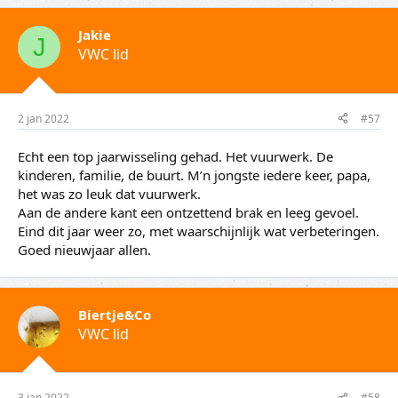
Jakie
J
VWC lid
2 jan 2022
#57
Echt een top jaarwisseling gehad. Het vuurwerk. De
kinderen, familie, de buurt. M’n jongste iedere keer, papa,
het was zo leuk dat vuurwerk.
Aan de andere kant een ontzettend brak en leeg gevoel.
Eind dit jaar weer zo, met waarschijnlijk wat verbeteringen.
Goed nieuwjaar allen.
Biertje&Co
VWC lid
3 jan 2022
#58