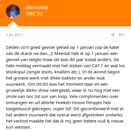
r
u
MelvinVW
t
m
VWC lid
e
r
2 jan 2022
#41
Zelden zo'n goed gevoel gehad op 1 januari (op de kater
van de drank na dan...)! Meestal heb ik op 1 januari een
gevoel van leegte maar dit was dit jaar totaal anders. De
hele middag vermaakt met het stoken van CAT.1 en wat los
stookspul (single shots, knallers etc.). In de avond begon
het grotere werk met dikke bakken en ander leuk
vuurwerk. Om 00:00 was het moment daar en een
gruwelijk dikke show neergezet, waar ik nu nog met een
smile van oor tot oor van loop. Vele complimenten over
ontvangen en uit allerlei hoeken mooie filmpjes heb
toegestuurd gekregen, super tof. Dit gecombineerd met al
het andere vuurwerk dat overal werd afgestoken ondanks
het verbod maakte het dat ik mij geen betere oud & nieuw
kon wensen.