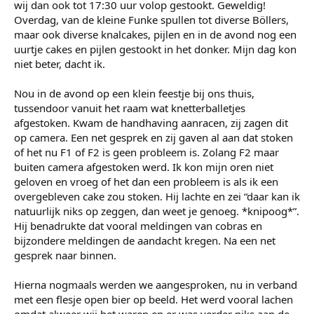
wij dan ook tot 17:30 uur volop gestookt. Geweldig!
Overdag, van de kleine Funke spullen tot diverse Böllers,
maar ook diverse knalcakes, pijlen en in de avond nog een
uurtje cakes en pijlen gestookt in het donker. Mijn dag kon
niet beter, dacht ik.
Nou in de avond op een klein feestje bij ons thuis,
tussendoor vanuit het raam wat knetterballetjes
afgestoken. Kwam de handhaving aanracen, zij zagen dit
op camera. Een net gesprek en zij gaven al aan dat stoken
of het nu F1 of F2 is geen probleem is. Zolang F2 maar
buiten camera afgestoken werd. Ik kon mijn oren niet
geloven en vroeg of het dan een probleem is als ik een
overgebleven cake zou stoken. Hij lachte en zei “daar kan ik
natuurlijk niks op zeggen, dan weet je genoeg. *knipoog*”.
Hij benadrukte dat vooral meldingen van cobras en
bijzondere meldingen de aandacht kregen. Na een net
gesprek naar binnen.
Hierna nogmaals werden we aangesproken, nu in verband
met een flesje open bier op beeld. Het werd vooral lachen
omdat alweer wij het waren en er was verder niks aan de