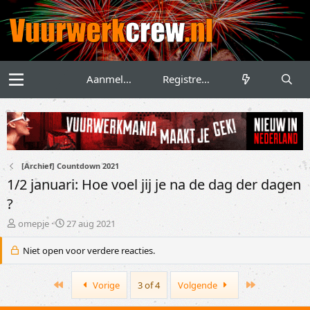
Aanmelden
Registreren
[Archief] Countdown 2021
1/2 januari: Hoe voel jij je na de dag der dagen
?
T
S
omepje
27 aug 2021
o
t
p
a
Niet open voor verdere reacties.
i
r
c
t
First
Last
s
d
Vorige
3 of 4
Volgende
t
a
a
t