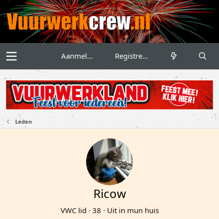
Aanmelden
Registreren
Leden
Ricow
VWC lid
·
38
·
Uit
in mun huis