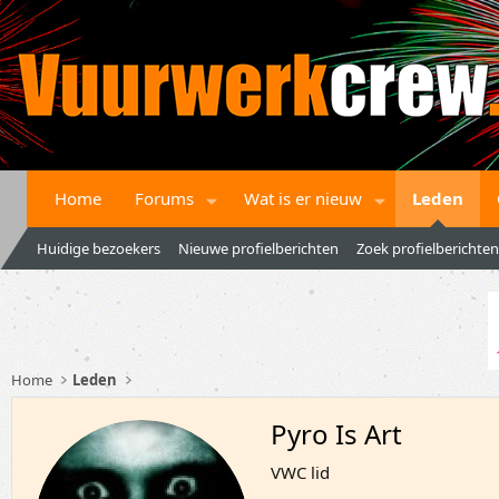
Home
Forums
Wat is er nieuw
Leden
Huidige bezoekers
Nieuwe profielberichten
Zoek profielberichten
Home
Leden
Pyro Is Art
VWC lid