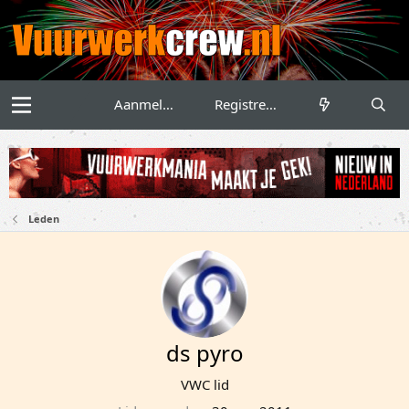
Aanmelden
Registreren
Leden
ds pyro
VWC lid