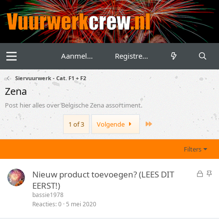
Aanmelden
Registreren
Siervuurwerk - Cat. F1 + F2
Zena
Post hier alles over Belgische Zena assortiment.
Last
1 of 3
Volgende
Filters
G
S
Nieuw product toevoegen? (LEES DIT
e
t
EERST!)
s
i
bassie1978
l
c
Reacties
0
5 mei 2020
o
k