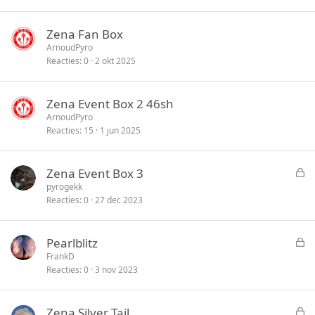
Zena Fan Box
ArnoudPyro
Reacties
0
2 okt 2025
Zena Event Box 2 46sh
ArnoudPyro
Reacties
15
1 jun 2025
G
Zena Event Box 3
e
pyrogekk
Reacties
0
27 dec 2023
s
l
o
G
Pearlblitz
t
e
FrankD
e
Reacties
0
3 nov 2023
s
n
l
o
G
Zena Silver Tail
t