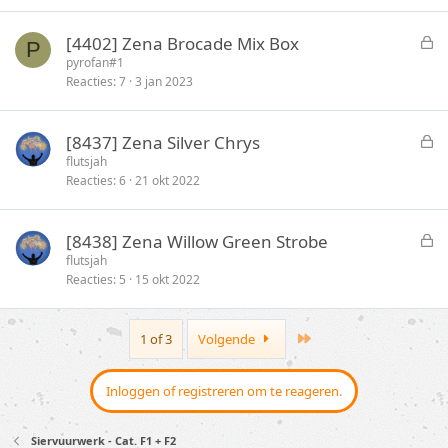
l
o
G
[4402] Zena Brocade Mix Box
P
t
e
pyrofan#1
e
Reacties
7
3 jan 2023
s
n
l
o
G
[8437] Zena Silver Chrys
t
e
flutsjah
e
Reacties
6
21 okt 2022
s
n
l
o
G
[8438] Zena Willow Green Strobe
t
e
flutsjah
e
Reacties
5
15 okt 2022
s
n
l
o
Last
1 of 3
Volgende
t
e
n
Inloggen of registreren om te reageren.
Siervuurwerk - Cat. F1 + F2