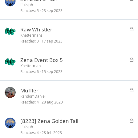
e
flutsjah
e
Reacties
5
23 sep 2023
s
n
l
o
G
Raw Whistler
t
e
Knettermans
e
Reacties
3
17 sep 2023
s
n
l
o
G
Zena Event Box 5
t
e
Knettermans
e
Reacties
6
15 sep 2023
s
n
l
o
G
Muffler
t
e
RandomDaniel
e
Reacties
4
28 aug 2023
s
n
l
o
G
[8223] Zena Golden Tail
t
e
flutsjah
e
Reacties
4
28 feb 2023
s
n