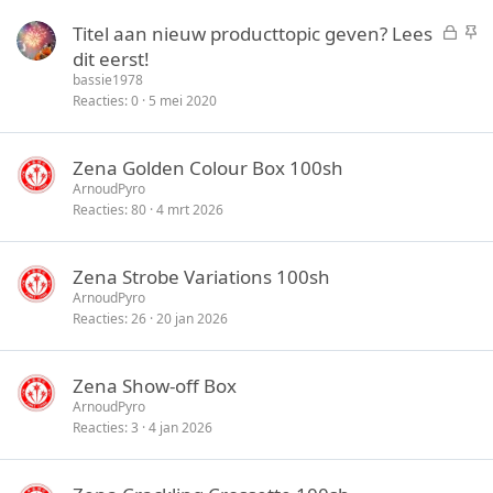
t
y
G
S
Titel aan nieuw producttopic geven? Lees
e
e
t
dit eerst!
n
s
i
bassie1978
l
c
Reacties
0
5 mei 2020
o
k
t
y
Zena Golden Colour Box 100sh
e
ArnoudPyro
n
Reacties
80
4 mrt 2026
Zena Strobe Variations 100sh
ArnoudPyro
Reacties
26
20 jan 2026
Zena Show-off Box
ArnoudPyro
Reacties
3
4 jan 2026