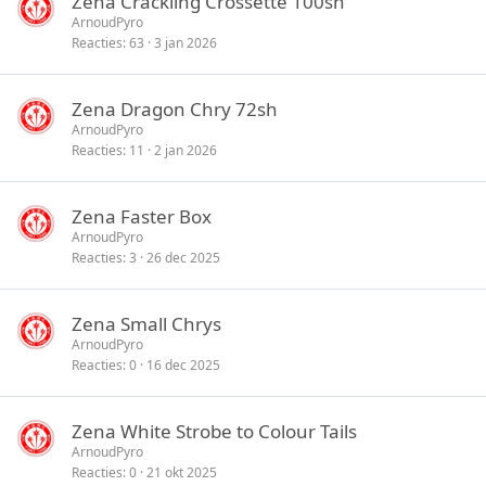
Zena Crackling Crossette 100sh
ArnoudPyro
Reacties
63
3 jan 2026
Zena Dragon Chry 72sh
ArnoudPyro
Reacties
11
2 jan 2026
Zena Faster Box
ArnoudPyro
Reacties
3
26 dec 2025
Zena Small Chrys
ArnoudPyro
Reacties
0
16 dec 2025
Zena White Strobe to Colour Tails
ArnoudPyro
Reacties
0
21 okt 2025