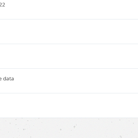
22
e data