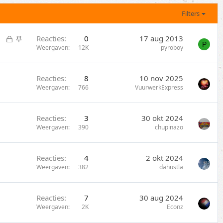
Filters
G
S
Reacties
0
17 aug 2013
P
e
t
Weergaven
12K
pyroboy
s
i
l
c
Reacties
8
10 nov 2025
o
k
Weergaven
766
VuurwerkExpress
t
y
e
n
Reacties
3
30 okt 2024
Weergaven
390
chupinazo
Reacties
4
2 okt 2024
Weergaven
382
dahustla
Reacties
7
30 aug 2024
Weergaven
2K
Econz