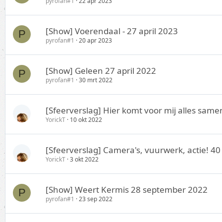
pyrofan#1
22 apr 2023
[Show] Voerendaal - 27 april 2023
P
pyrofan#1
20 apr 2023
[Show] Geleen 27 april 2022
P
pyrofan#1
30 mrt 2022
[Sfeerverslag] Hier komt voor mij alles sam
YorickT
10 okt 2022
[Sfeerverslag] Camera's, vuurwerk, actie! 4
YorickT
3 okt 2022
[Show] Weert Kermis 28 september 2022
P
pyrofan#1
23 sep 2022