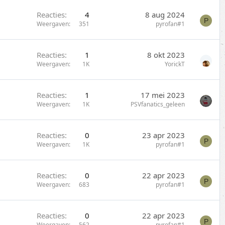
Reacties
4
8 aug 2024
P
Weergaven
351
pyrofan#1
Reacties
1
8 okt 2023
Weergaven
1K
YorickT
Reacties
1
17 mei 2023
Weergaven
1K
PSVfanatics_geleen
Reacties
0
23 apr 2023
P
Weergaven
1K
pyrofan#1
Reacties
0
22 apr 2023
P
Weergaven
683
pyrofan#1
Reacties
0
22 apr 2023
P
Weergaven
562
pyrofan#1