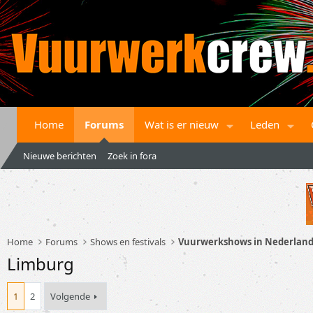
Home
Forums
Wat is er nieuw
Leden
Nieuwe berichten
Zoek in fora
Home
Forums
Shows en festivals
Vuurwerkshows in Nederlan
Limburg
1
2
Volgende