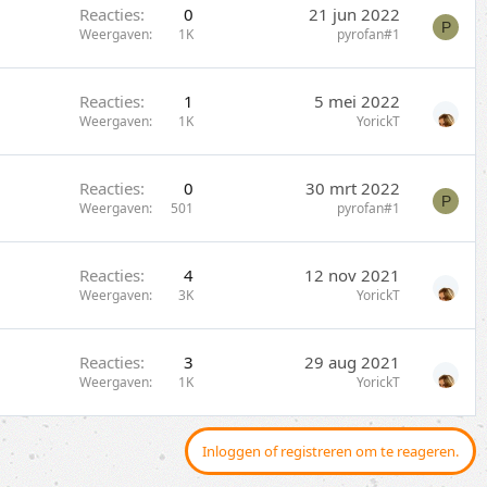
Reacties
0
21 jun 2022
P
Weergaven
1K
pyrofan#1
Reacties
1
5 mei 2022
Weergaven
1K
YorickT
Reacties
0
30 mrt 2022
P
Weergaven
501
pyrofan#1
Reacties
4
12 nov 2021
Weergaven
3K
YorickT
Reacties
3
29 aug 2021
Weergaven
1K
YorickT
Inloggen of registreren om te reageren.