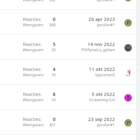
Reacties
0
20 apr 2023
P
Weergaven
368
pyrofan#1
Reacties
5
14 nov 2022
Weergaven
2K
PSVfanatics_geleen
Reacties
4
11 okt 2022
Weergaven
1K
5pyroman5
Reacties
8
5 okt 2022
S
Weergaven
1K
Screaming Girl
Reacties
0
23 sep 2022
P
Weergaven
361
pyrofan#1