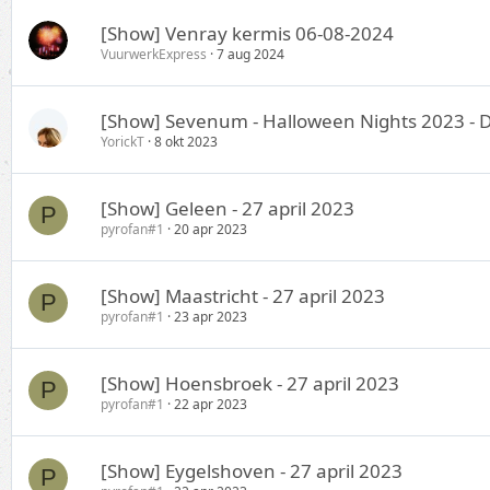
[Show] Venray kermis 06-08-2024
VuurwerkExpress
7 aug 2024
[Show] Sevenum - Halloween Nights 2023 - D
YorickT
8 okt 2023
[Show] Geleen - 27 april 2023
P
pyrofan#1
20 apr 2023
[Show] Maastricht - 27 april 2023
P
pyrofan#1
23 apr 2023
[Show] Hoensbroek - 27 april 2023
P
pyrofan#1
22 apr 2023
[Show] Eygelshoven - 27 april 2023
P