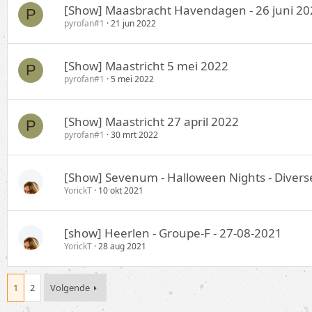
[Show] Maasbracht Havendagen - 26 juni 20
P
pyrofan#1
21 jun 2022
[Show] Maastricht 5 mei 2022
P
pyrofan#1
5 mei 2022
[Show] Maastricht 27 april 2022
P
pyrofan#1
30 mrt 2022
[Show] Sevenum - Halloween Nights - Divers
YorickT
10 okt 2021
[show] Heerlen - Groupe-F - 27-08-2021
YorickT
28 aug 2021
1
2
Volgende