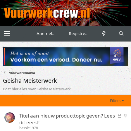
Aanmelden
Registreren
Vuurwerkmania
Geisha Meisterwerk
Post hier alles over Geisha Meisterwerk.
Filters
G
S
Titel aan nieuw producttopic geven? Lees
e
t
dit eerst!
s
i
bassie1978