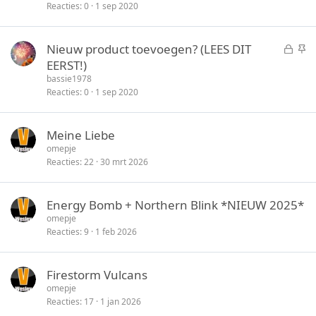
l
c
Reacties
0
1 sep 2020
o
k
t
y
G
S
Nieuw product toevoegen? (LEES DIT
e
e
t
EERST!)
n
s
i
bassie1978
l
c
Reacties
0
1 sep 2020
o
k
t
y
Meine Liebe
e
omepje
n
Reacties
22
30 mrt 2026
Energy Bomb + Northern Blink *NIEUW 2025*
omepje
Reacties
9
1 feb 2026
Firestorm Vulcans
omepje
Reacties
17
1 jan 2026