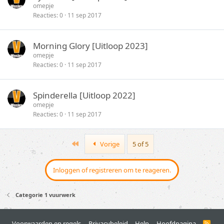
omepje
Reacties
0
11 sep 2017
Morning Glory [Uitloop 2023]
omepje
Reacties
0
11 sep 2017
Spinderella [Uitloop 2022]
omepje
Reacties
0
11 sep 2017
First
Vorige
5 of 5
Inloggen of registreren om te reageren.
Categorie 1 vuurwerk
Voorwaarden en regels
Privacybeleid
Help
Hoofdpagina
R