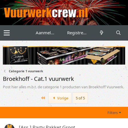
Aanmelden
Registreren
Categorie 1 vuurwerk
Broekhoff - Cat.1 vuurwerk
Post hier alles m.b.t. de categorie 1 producten van Broekhoff Vuurwerk.
First
Vorige
5 of 5
Filters
[Ass.] Party Pakket Groot