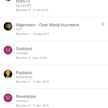
EERST!)
n
s
i
bassie1978
l
c
Reacties
0
27 okt 2014
o
k
t
y
S
Algemeen : Over Mooij Vuurwerk
e
t
Torrr
n
Reacties
1
18 sep 2013
i
c
k
Outblast
M
y
moontan
Reacties
4
8 jan 2020
Payback
Mattenfreak
Reacties
5
17 dec 2016
Revelation
M
moontan
Reacties
0
17 dec 2016