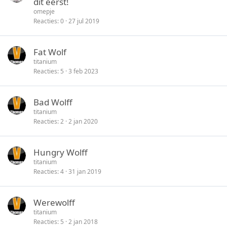
dit eerst!
n
s
i
omepje
l
c
Reacties
0
27 jul 2019
o
k
t
y
Fat Wolf
e
titanium
n
Reacties
5
3 feb 2023
Bad Wolff
titanium
Reacties
2
2 jan 2020
Hungry Wolff
titanium
Reacties
4
31 jan 2019
Werewolff
titanium
Reacties
5
2 jan 2018