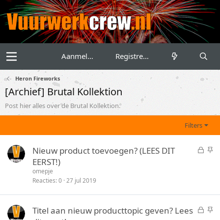
Aanmelden
Registreren
Heron Fireworks
[Archief] Brutal Kollektion
Post hier alles over de Brutal Kollektion.
Filters
G
S
Nieuw product toevoegen? (LEES DIT
e
t
EERST!)
s
i
omepje
l
c
Reacties
0
27 jul 2019
o
k
t
y
G
S
Titel aan nieuw producttopic geven? Lees
e
e
t