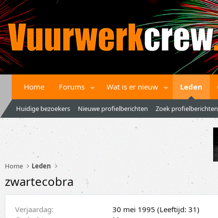
Home
Forums
Wat is er nieuw
Leden
Huidige bezoekers
Nieuwe profielberichten
Zoek profielberichten
Home
Leden
zwartecobra
Verjaardag
30 mei 1995 (Leeftijd: 31)