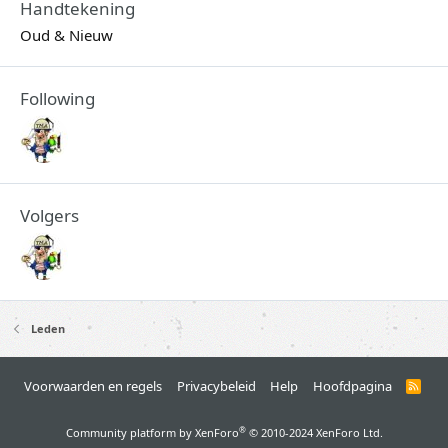
Handtekening
Oud & Nieuw
Following
Volgers
Leden
Voorwaarden en regels
Privacybeleid
Help
Hoofdpagina
R
S
S
®
Community platform by XenForo
© 2010-2024 XenForo Ltd.