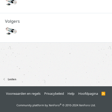
Volgers
Leden
Voorwaarden en regels
Privacybeleid
Help
Hoofdpagina
R
S
S
®
Community platform by XenForo
© 2010-2024 XenForo Ltd.