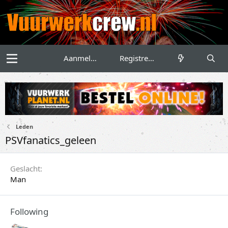
Aanmelden
Registreren
Leden
PSVfanatics_geleen
Geslacht
Man
Following