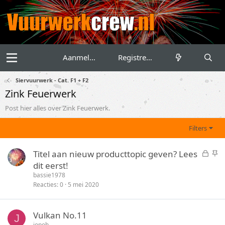
Aanmelden
Registreren
Siervuurwerk - Cat. F1 + F2
Zink Feuerwerk
Post hier alles over Zink Feuerwerk.
Filters
G
S
Titel aan nieuw producttopic geven? Lees
e
t
dit eerst!
s
i
bassie1978
l
c
Reacties
0
5 mei 2020
o
k
t
y
Vulkan No.11
e
J
jopoh