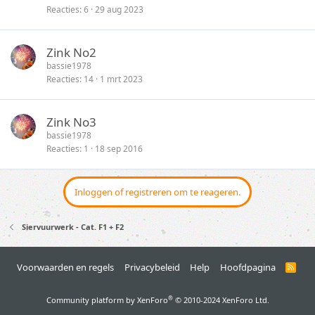
Reacties
6
29 aug 2023
Zink No2
bassie1978
Reacties
14
1 mrt 2023
Zink No3
bassie1978
Reacties
1
18 sep 2016
Inloggen of registreren om te reageren.
Siervuurwerk - Cat. F1 + F2
Voorwaarden en regels
Privacybeleid
Help
Hoofdpagina
R
S
S
®
Community platform by XenForo
© 2010-2024 XenForo Ltd.