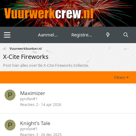
Aanmelden
Registreren
Vuurwerkbunker.nl
X-Cite Fireworks
Post hier alles over de X-Cite Fireworks collectie.
Filters
Maximizer
P
pyrofan#1
Reacties
2
14 apr 2026
Knight's Tale
P
pyrofan#1
Reacties
3
26 dec 2025