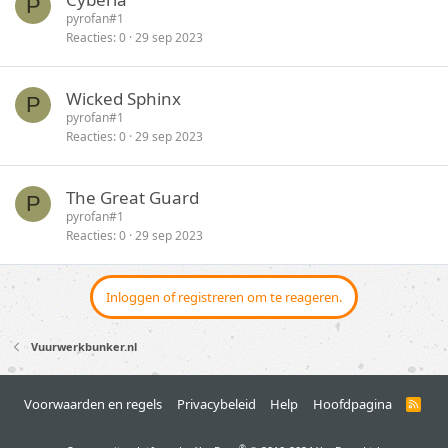
P
pyrofan#1
Reacties
0
29 sep 2023
Wicked Sphinx
P
pyrofan#1
Reacties
0
29 sep 2023
The Great Guard
P
pyrofan#1
Reacties
0
29 sep 2023
Inloggen of registreren om te reageren.
Vuurwerkbunker.nl
Voorwaarden en regels
Privacybeleid
Help
Hoofdpagina
R
S
S
®