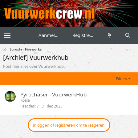
Aanmelden
Registreren
Eurostar Fireworks
[Archief] Vuurwerkhub
Post hier alles over Vuurwerkhub.
Filters
Pyrochaser - VuurwerkHub
Koala
Reacties
7
31 dec 2023
Inloggen of registreren om te reageren.