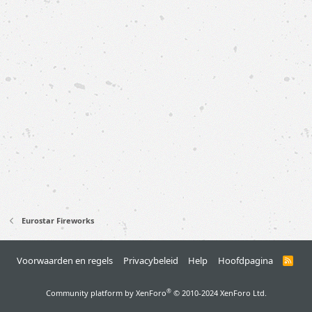
Eurostar Fireworks
Voorwaarden en regels
Privacybeleid
Help
Hoofdpagina
R
S
S
®
Community platform by XenForo
© 2010-2024 XenForo Ltd.