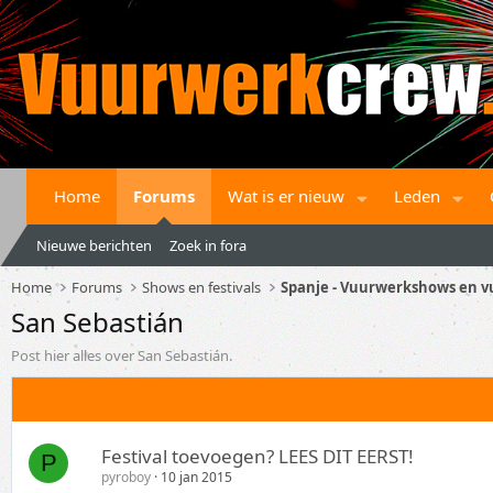
Home
Forums
Wat is er nieuw
Leden
Nieuwe berichten
Zoek in fora
Home
Forums
Shows en festivals
San Sebastián
Post hier alles over San Sebastián.
Festival toevoegen? LEES DIT EERST!
P
pyroboy
10 jan 2015