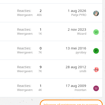
s
i
l
c
Reacties
2
1 aug 2026
o
k
Weergaven
466
Pietje PYRO
t
y
e
n
Reacties
1
2 nov 2023
W
Weergaven
1K
Wizard
Reacties
0
13 mei 2016
P
Weergaven
7K
pyroboy
Reacties
9
28 aug 2012
Weergaven
7K
smilli
Reacties
1
17 aug 2009
M
Weergaven
4K
moontan
Inloggen of registreren om te reageren.