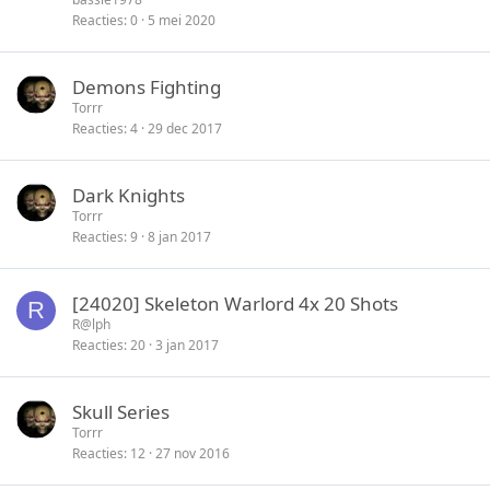
l
c
Reacties
0
5 mei 2020
o
k
t
y
Demons Fighting
e
Torrr
n
Reacties
4
29 dec 2017
Dark Knights
Torrr
Reacties
9
8 jan 2017
[24020] Skeleton Warlord 4x 20 Shots
R
R@lph
Reacties
20
3 jan 2017
Skull Series
Torrr
Reacties
12
27 nov 2016