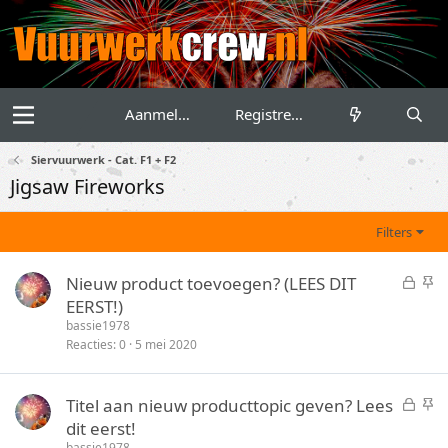
Aanmelden
Registreren
Siervuurwerk - Cat. F1 + F2
Jigsaw Fireworks
Filters
G
S
Nieuw product toevoegen? (LEES DIT
e
t
EERST!)
s
i
bassie1978
l
c
Reacties
0
5 mei 2020
o
k
t
y
G
S
Titel aan nieuw producttopic geven? Lees
e
e
t
dit eerst!
n
s
i
bassie1978