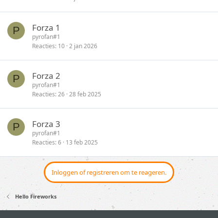
Forza 1
P
pyrofan#1
Reacties
10
2 jan 2026
Forza 2
P
pyrofan#1
Reacties
26
28 feb 2025
Forza 3
P
pyrofan#1
Reacties
6
13 feb 2025
Inloggen of registreren om te reageren.
Hello Fireworks