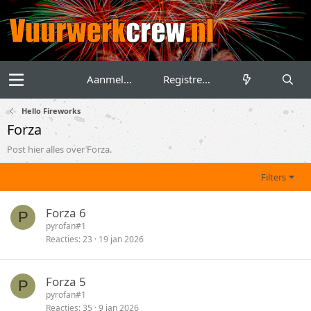
Aanmelden
Registreren
Hello Fireworks
Forza
Post hier alles over Forza.
Filters
Forza 6
P
pyrofan#1
Reacties
23
19 jan 2026
Forza 5
P
pyrofan#1
Reacties
35
9 jan 2026