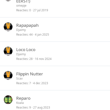
EERST!)
n
s
i
omepje
l
c
Reacties
0
27 jul 2019
o
k
t
y
Rapapapah
e
Djaimy
n
Reacties
44
4 jan 2025
Loco Loco
Djaimy
Reacties
28
16 nov 2024
Flippin Nutter
Scav
Reacties
7
4 dec 2023
Reparo
Koala
Reacties
9
27 aug 2023