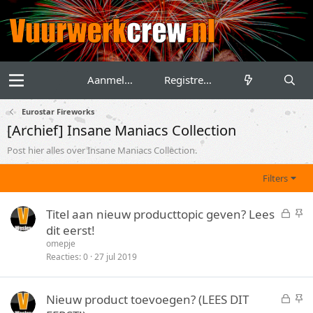
Aanmelden
Registreren
Eurostar Fireworks
[Archief] Insane Maniacs Collection
Post hier alles over Insane Maniacs Collection.
Filters
G
S
Titel aan nieuw producttopic geven? Lees
e
t
dit eerst!
s
i
omepje
l
c
Reacties
0
27 jul 2019
o
k
t
y
G
S
Nieuw product toevoegen? (LEES DIT
e
e
t