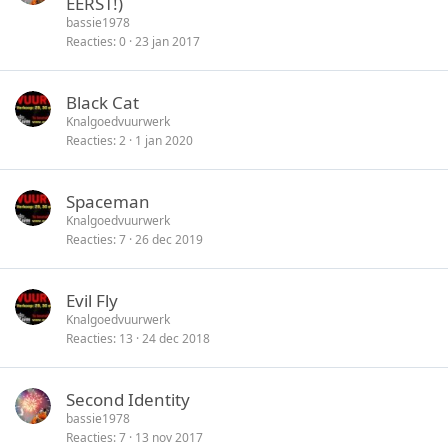
EERST!)
n
s
i
bassie1978
l
c
Reacties
0
23 jan 2017
o
k
t
y
Black Cat
e
Knalgoedvuurwerk
n
Reacties
2
1 jan 2020
Spaceman
Knalgoedvuurwerk
Reacties
7
26 dec 2019
Evil Fly
Knalgoedvuurwerk
Reacties
13
24 dec 2018
Second Identity
bassie1978
Reacties
7
13 nov 2017